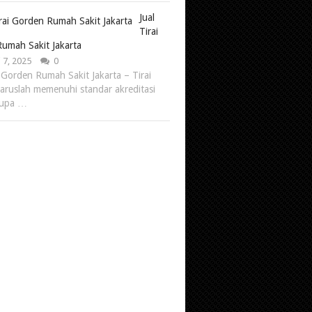
Jual
Tirai
umah Sakit Jakarta
 7, 2025
0
i Gorden Rumah Sakit Jakarta – Tirai
aruslah memenuhi standar akreditasi
rupa …