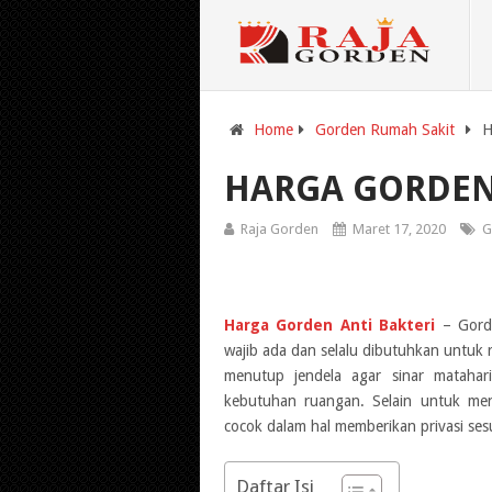
Home
Gorden Rumah Sakit
H
HARGA GORDEN
Raja Gorden
Maret 17, 2020
G
Harga Gorden Anti Bakteri
– Gorde
wajib ada dan selalu dibutuhkan untuk
menutup jendela agar sinar mataha
kebutuhan ruangan. Selain untuk men
cocok dalam hal memberikan privasi ses
Daftar Isi