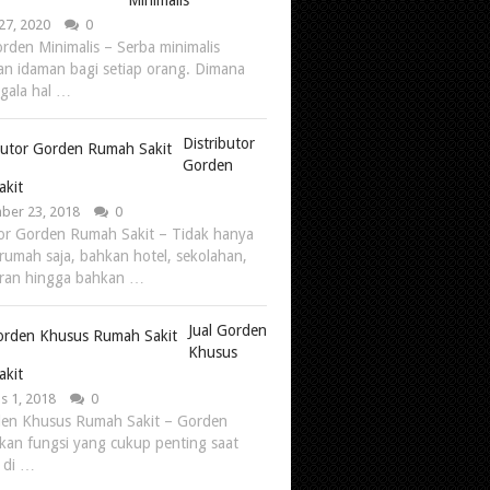
Minimalis
27, 2020
0
rden Minimalis – Serba minimalis
n idaman bagi setiap orang. Dimana
egala hal …
Distributor
Gorden
akit
er 23, 2018
0
tor Gorden Rumah Sakit – Tidak hanya
rumah saja, bahkan hotel, sekolahan,
oran hingga bahkan …
Jual Gorden
Khusus
akit
s 1, 2018
0
den Khusus Rumah Sakit – Gorden
an fungsi yang cukup penting saat
 di …