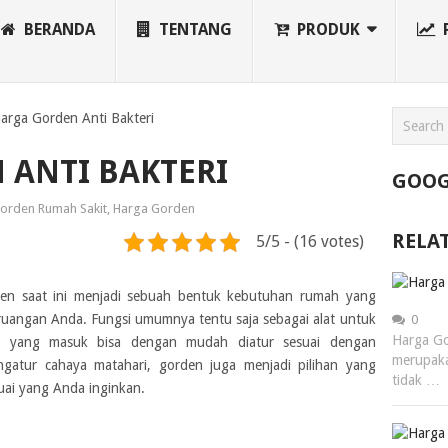
BERANDA
TENTANG
PRODUK
arga Gorden Anti Bakteri
 ANTI BAKTERI
GOOG
orden Rumah Sakit
,
Harga Gorden
RELA
5/5 - (16 votes)
n saat ini menjadi sebuah bentuk kebutuhan rumah yang
 ruangan Anda. Fungsi umumnya tentu saja sebagai alat untuk
0
Harga Go
ri yang masuk bisa dengan mudah diatur sesuai dengan
merupaka
gatur cahaya matahari, gorden juga menjadi pilihan yang
tidak …
uai yang Anda inginkan.