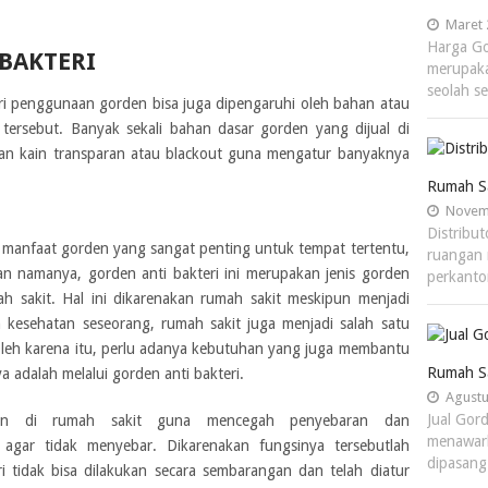
Maret 
Harga Go
BAKTERI
merupaka
seolah s
ari penggunaan gorden bisa juga dipengaruhi oleh bahan atau
tersebut. Banyak sekali bahan dasar gorden yang dijual di
an kain transparan atau blackout guna mengatur banyaknya
Rumah S
Novemb
Distribu
 manfaat gorden yang sangat penting untuk tempat tertentu,
ruangan 
gan namanya, gorden anti bakteri ini merupakan jenis gorden
perkant
h sakit. Hal ini dikarenakan rumah sakit meskipun menjadi
kesehatan seseorang, rumah sakit juga menjadi salah satu
Oleh karena itu, perlu adanya kebutuhan yang juga membantu
Rumah S
 adalah melalui gorden anti bakteri.
Agustu
Jual Gor
hkan di rumah sakit guna mencegah penyebaran dan
menawark
i agar tidak menyebar. Dikarenakan fungsinya tersebutlah
dipasang
 tidak bisa dilakukan secara sembarangan dan telah diatur