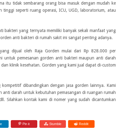
rena itu tidak sembarang orang bisa masuk dengan mudah ke
n tinggi seperti ruang operasi, ICU, UGD, laboratorium, atau
ti bakteri yang ternyata memiliki banyak sekali manfaat yang
rden anti bakteri di rumah sakit ini sangat penting adanya.
yang dijual oleh Raja Gorden mulai dari Rp 828.000 per
i untuk pemesanan gorden anti bakteri maupun anti darah
dan klinik kesehatan. Gorden yang kami jual dapat di-custom
ompetitif dibandingkan dengan jasa gorden lainnya. Kami
n anti darah untuk kebutuhan pemasangan di ruangan rumah
, dll. Silahkan kontak kami di nomer yang sudah dicantumkan
re
Pin it
Stumble
Reddit