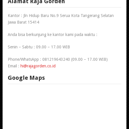
Alamat Raja Gorden
Kantor : Jln Hidup Baru No.9 Serua Kota Tangerang Selatan
Jawa Barat 15414
Anda bisa berkunjung ke kantor kami pada waktu :
Senin – Sabtu : 09.00 – 17.00 WIB
Phone/WhatsApp : 081219643240 (09.00 – 17.00 WIB)
Email :
hi@rajagorden.co.id
Google Maps