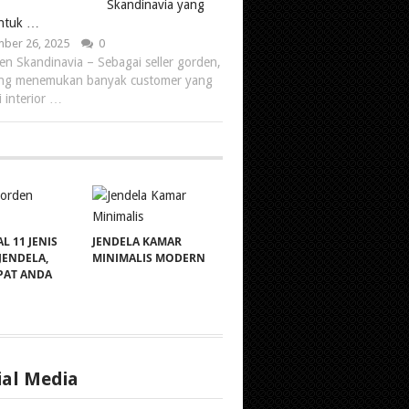
Skandinavia yang
untuk …
ber 26, 2025
0
en Skandinavia – Sebagai seller gorden,
ing menemukan banyak customer yang
 interior …
 11 JENIS
JENDELA KAMAR
JENDELA,
MINIMALIS MODERN
PAT ANDA
ial Media