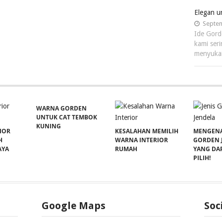
Elegan 
Septem
Ide Gord
kami ser
menyukai
WARNA GORDEN
UNTUK CAT TEMBOK
KUNING
IOR
KESALAHAN MEMILIH
MENGENAL
H
WARNA INTERIOR
GORDEN 
AYA
RUMAH
YANG DA
PILIH!
Google Maps
Soc