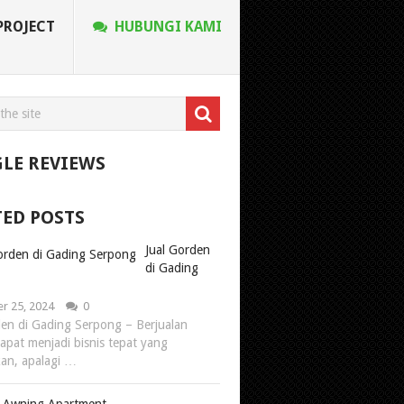
PROJECT
HUBUNGI KAMI
LE REVIEWS
TED POSTS
Jual Gorden
di Gading
r 25, 2024
0
den di Gading Serpong – Berjualan
apat menjadi bisnis tepat yang
kan, apalagi …