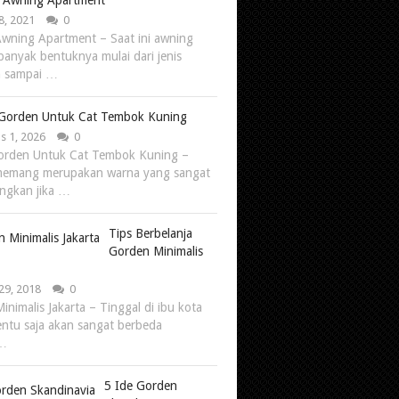
 Awning Apartment
8, 2021
0
wning Apartment – Saat ini awning
banyak bentuknya mulai dari jenis
 sampai …
Gorden Untuk Cat Tembok Kuning
s 1, 2026
0
orden Untuk Cat Tembok Kuning –
memang merupakan warna yang sangat
ngkan jika …
Tips Berbelanja
Gorden Minimalis
29, 2018
0
nimalis Jakarta – Tinggal di ibu kota
tentu saja akan sangat berbeda
 …
5 Ide Gorden