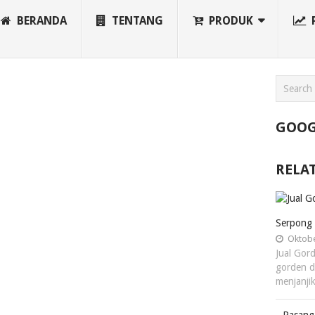
BERANDA
TENTANG
PRODUK
GOOG
RELA
Serpong
Oktobe
Jual Gor
gorden d
menjanji