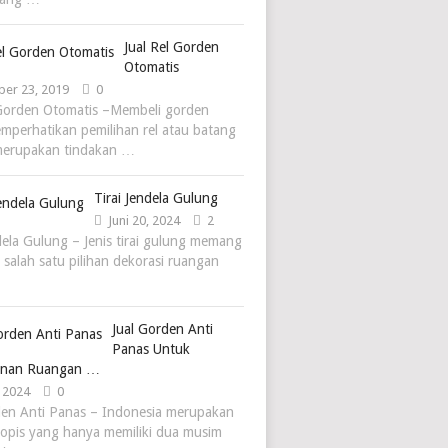
Jual Rel Gorden
Otomatis
er 23, 2019
0
 Gorden Otomatis –Membeli gorden
mperhatikan pemilihan rel atau batang
merupakan tindakan …
Tirai Jendela Gulung
Juni 20, 2024
2
ndela Gulung – Jenis tirai gulung memang
 salah satu pilihan dekorasi ruangan
Jual Gorden Anti
Panas Untuk
nan Ruangan …
 2024
0
den Anti Panas – Indonesia merupakan
ropis yang hanya memiliki dua musim