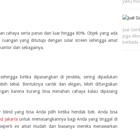
yaitu m
Jual Gor
han cahaya serta panas dari luar hingga 80%. Objek yang ada
juga dik
ari ruangan yang ditutupi dengan solar screen sehingga amat
berbeda
kantor dan sebagainya.
 sehingga ketika dipasangkan di jendela, sering dipadukan
bih tebal. Bentuknya cantik dan elegan, lebih difungsikan
ngan karena kurang bisa menahan cahaya kalau dipasang
er blind yang bisa Anda pilih ketika hendak beli. Anda bisa
ind Jakarta
untuk memasangkannya bagi Anda yang tinggal di
 seperti ini amat mudah dan biasanya mereka menawarkan