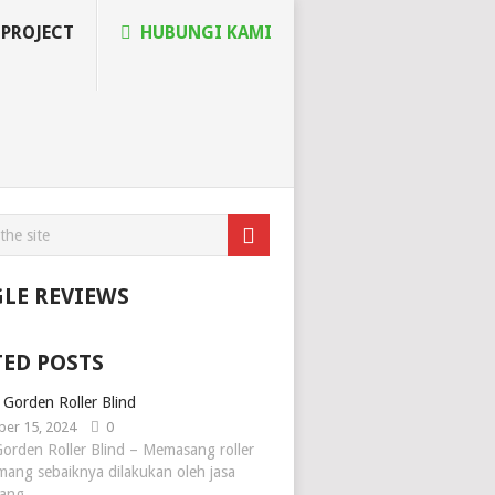
PROJECT
HUBUNGI KAMI
LE REVIEWS
TED POSTS
Gorden Roller Blind
er 15, 2024
0
orden Roller Blind – Memasang roller
mang sebaiknya dilakukan oleh jasa
yang …