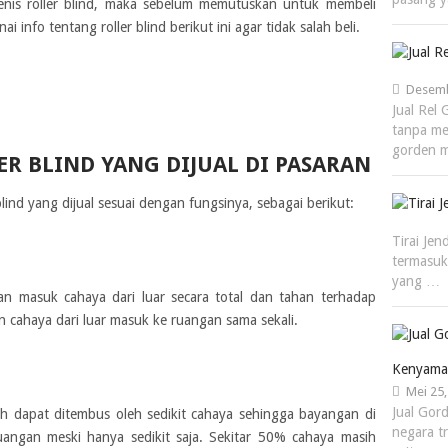
jenis roller blind, maka sebelum memutuskan untuk membeli
info tentang roller blind berikut ini agar tidak salah beli.
Desemb
Jual Rel
tanpa me
gorden 
LER BLIND YANG DIJUAL DI PASARAN
blind yang dijual sesuai dengan fungsinya, sebagai berikut:
Tirai Je
termasuk
yang …
an masuk cahaya dari luar secara total dan tahan terhadap
n cahaya dari luar masuk ke ruangan sama sekali.
Kenyama
Mei 25,
Jual Gor
ih dapat ditembus oleh sedikit cahaya sehingga bayangan di
negara t
uangan meski hanya sedikit saja. Sekitar 50% cahaya masih