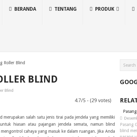
BERANDA
TENTANG
PRODUK
g Roller Blind
OLLER BLIND
GOOG
ler Blind
RELA
4.7/5 - (29 votes)
Pasang 
nd merupakan salah satu jenis tirai pada jendela yang memiliki
Desemb
untuk hiasan atau pajangan jendela semata, namun blind
Pasang G
blind me
ta mengontrol cahaya yang masuk ke dalam ruangan. Jika Anda
pasang 