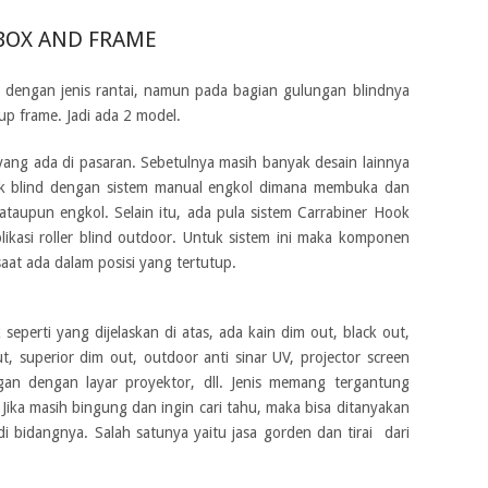
 BOX AND FRAME
ama dengan jenis rantai, namun pada bagian gulungan blindnya
tup frame. Jadi ada 2 model.
yang ada di pasaran. Sebetulnya masih banyak desain lainnya
k blind dengan sistem manual engkol dimana membuka dan
taupun engkol. Selain itu, ada pula sistem Carrabiner Hook
ikasi roller blind outdoor. Untuk sistem ini maka komponen
 saat ada dalam posisi yang tertutup.
 seperti yang dijelaskan di atas, ada kain dim out, black out,
ut, superior dim out, outdoor anti sinar UV, projector screen
an dengan layar proyektor, dll. Jenis memang tergantung
Jika masih bingung dan ingin cari tahu, maka bisa ditanyakan
di bidangnya. Salah satunya yaitu jasa gorden dan tirai dari