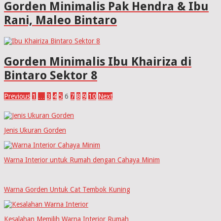
Gorden Minimalis Pak Hendra & Ibu
Rani, Maleo Bintaro
Gorden Minimalis Ibu Khairiza di
Bintaro Sektor 8
Paginasi
Previous
1
…
3
4
5
6
7
8
9
10
Next
pos
Jenis Ukuran Gorden
Warna Interior untuk Rumah dengan Cahaya Minim
Warna Gorden Untuk Cat Tembok Kuning
Kesalahan Memilih Warna Interior Rumah