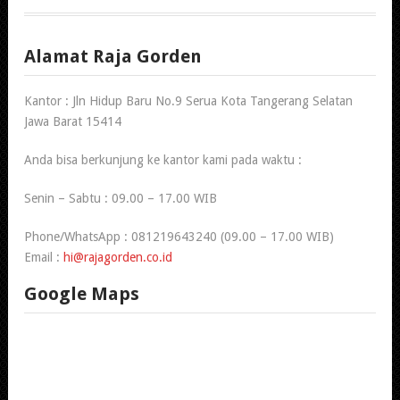
Alamat Raja Gorden
Kantor : Jln Hidup Baru No.9 Serua Kota Tangerang Selatan
Jawa Barat 15414
Anda bisa berkunjung ke kantor kami pada waktu :
Senin – Sabtu : 09.00 – 17.00 WIB
Phone/WhatsApp : 081219643240 (09.00 – 17.00 WIB)
Email :
hi@rajagorden.co.id
Google Maps