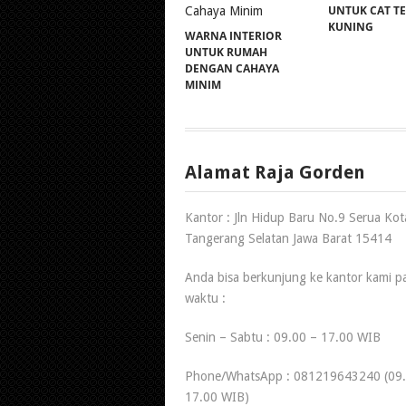
UNTUK CAT T
KUNING
WARNA INTERIOR
UNTUK RUMAH
DENGAN CAHAYA
MINIM
Alamat Raja Gorden
Kantor : Jln Hidup Baru No.9 Serua Kot
Tangerang Selatan Jawa Barat 15414
Anda bisa berkunjung ke kantor kami p
waktu :
Senin – Sabtu : 09.00 – 17.00 WIB
Phone/WhatsApp : 081219643240 (09.
17.00 WIB)