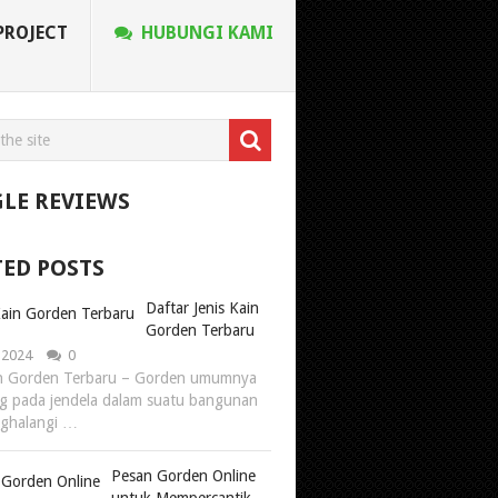
PROJECT
HUBUNGI KAMI
LE REVIEWS
TED POSTS
Daftar Jenis Kain
Gorden Terbaru
, 2024
0
in Gorden Terbaru – Gorden umumnya
g pada jendela dalam suatu bangunan
nghalangi …
Pesan Gorden Online