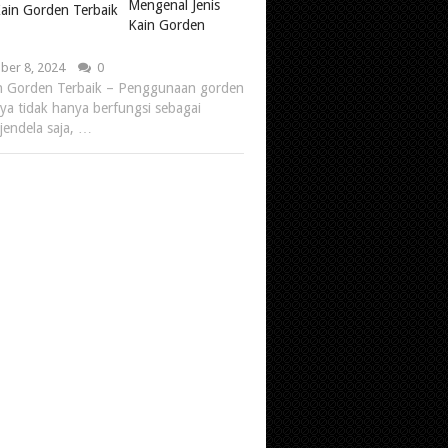
Mengenal Jenis
Kain Gorden
er 8, 2024
0
in Gorden Terbaik – Penggunaan gorden
ya tidak hanya berfungsi sebagai
jendela saja, …