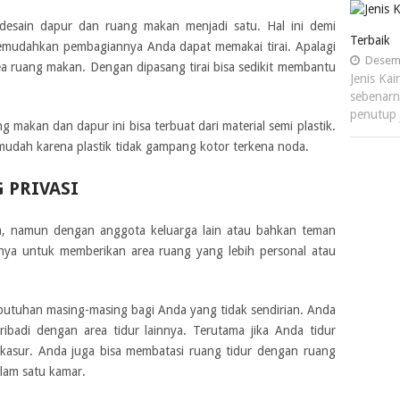
esain dapur dan ruang makan menjadi satu. Hal ini demi
Terbaik
mudahkan pembagiannya Anda dapat memakai tirai. Apalagi
Desemb
rea ruang makan. Dengan dipasang tirai bisa sedikit membantu
Jenis Ka
sebenarn
penutup 
g makan dan dapur ini bisa terbuat dari material semi plastik.
dah karena plastik tidak gampang kotor terkena noda.
 PRIVASI
an, namun dengan anggota keluarga lain atau bahkan teman
nya untuk memberikan area ruang yang lebih personal atau
butuhan masing-masing bagi Anda yang tidak sendirian. Anda
ibadi dengan area tidur lainnya. Terutama jika Anda tidur
kasur. Anda juga bisa membatasi ruang tidur dengan ruang
alam satu kamar.