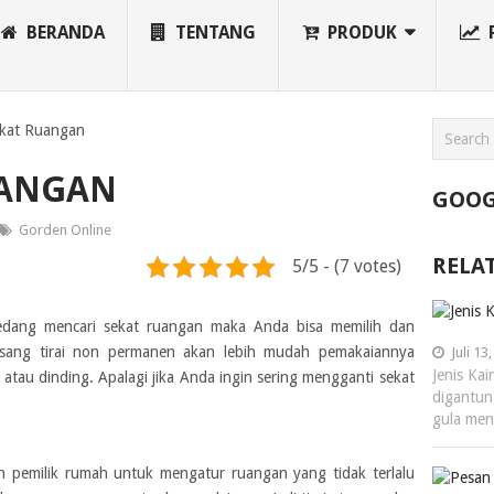
BERANDA
TENTANG
PRODUK
ekat Ruangan
UANGAN
GOOG
Gorden Online
RELA
5/5 - (7 votes)
dang mencari sekat ruangan maka Anda bisa memilih dan
sang tirai non permanen akan lebih mudah pemakaiannya
Juli 13
Jenis Ka
atau dinding. Apalagi jika Anda ingin sering mengganti sekat
digantun
gula me
h pemilik rumah untuk mengatur ruangan yang tidak terlalu