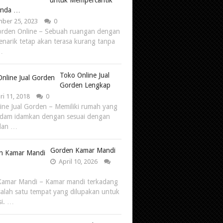
untuk Mempercantik
Anda …
ber 25, 2023
0
rden Online – Sebuah ruangan dengan
enarik tetap akan terasa kurang tanpa
…
Toko Online Jual
Gorden Lengkap
ri 11, 2018
0
ine Jual Gorden – Memiliki rumah yang
idam idamkan dengan sesuai dengan
dan …
Gorden Kamar Mandi
April 10, 2026
Kamar Mandi – Kamar mandi terkadang
salah satu tempat yang dilupakan untuk
si. …