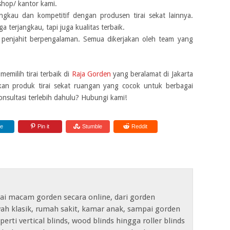
shop/ kantor kami.
gkau dan kompetitif dengan produsen tirai sekat lainnya.
 terjangkau, tapi juga kualitas terbaik.
an penjahit berpengalaman. Semua dikerjakan oleh team yang
emilih tirai terbaik di
Raja Gorden
yang beralamat di Jakarta
an produk tirai sekat ruangan yang cocok untuk berbagai
konsultasi terlebih dahulu? Hubungi kami!
re
Pin it
Stumble
Reddit
ai macam gorden secara online, dari gorden
ah klasik, rumah sakit, kamar anak, sampai gorden
erti vertical blinds, wood blinds hingga roller blinds