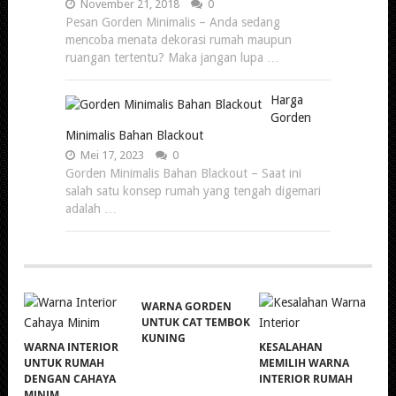
November 21, 2018
0
Pesan Gorden Minimalis – Anda sedang
mencoba menata dekorasi rumah maupun
ruangan tertentu? Maka jangan lupa …
Harga
Gorden
Minimalis Bahan Blackout
Mei 17, 2023
0
Gorden Minimalis Bahan Blackout – Saat ini
salah satu konsep rumah yang tengah digemari
adalah …
WARNA GORDEN
UNTUK CAT TEMBOK
KUNING
WARNA INTERIOR
KESALAHAN
UNTUK RUMAH
MEMILIH WARNA
DENGAN CAHAYA
INTERIOR RUMAH
MINIM