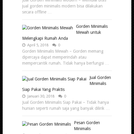
jual gorden minimalis modern bisa dilakukan
secara offline …
Gorden Minimalis
Mewah untuk
Melengkapi Rumah Anda
April 5, 2018
0
Gorden Minimalis Mewah – Gorden memang
dipercaya dapat memperindah atau
mempercantik rumah. Tidak hanya berfungsi …
Jual Gorden
Minimalis
Siap Pakai Yang Praktis
Januari 30, 2018
0
Jual Gorden Minimalis Siap Pakai – Tidak hanya
hunian seperti rumah saja yang banyak dilirik …
Pesan Gorden
Minimalis