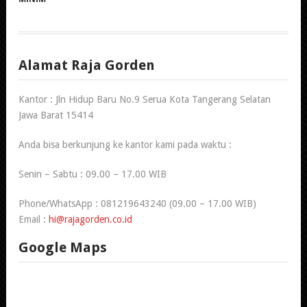
Alamat Raja Gorden
Kantor : Jln Hidup Baru No.9 Serua Kota Tangerang Selatan
Jawa Barat 15414
Anda bisa berkunjung ke kantor kami pada waktu :
Senin – Sabtu : 09.00 – 17.00 WIB
Phone/WhatsApp : 081219643240 (09.00 – 17.00 WIB)
Email :
hi@rajagorden.co.id
Google Maps