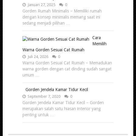
Januari 27, 2025
0
Gorden Rumah Minimalis – Memiliki rumah
dengan konsep minimalis memang saat ini
sedang menjadi pilihan …
Cara
Memilih
Warna Gorden Sesuai Cat Rumah
Juli 24, 2026
0
Warna Gorden Sesuai Cat Rumah – Memadukan
warna gorden dengan cat dinding sudah sangat
umum …
Gorden Jendela Kamar Tidur Kecil
September 7, 2020
0
Gorden Jendela Kamar Tidur Kecil – Gorden
merupakan salah satu hiasan interior yang
penting untuk …