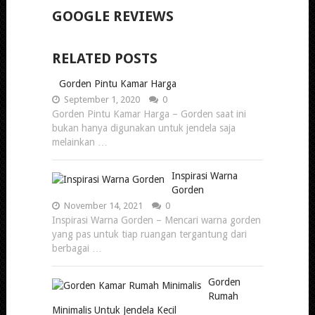
GOOGLE REVIEWS
RELATED POSTS
Gorden Pintu Kamar Harga
September 1, 2020
0
Gorden Pintu Kamar Harga – Gorden saat ini
bukan hanya digunakan untuk jendela saja
melainkan …
Inspirasi Warna
Gorden
November 14, 2021
0
Inspirasi Warna Gorden – Mencari warna gorden
yang pas untuk tiap ruangan tergantung dari
berbagai …
Gorden
Rumah
Minimalis Untuk Jendela Kecil