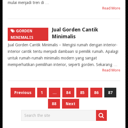
mulai menjadi tren di …
Read More
Jual Gorden Cantik
GORDEN
Minimalis
MINIMALIS
Jual Gorden Cantik Minimalis – Mengisi rumah dengan interior-
interior cantik tentu menjadi dambaan si pemilik rumah. Apalagi
untuk rumah-rumah minimalis modern yang sangat
memperhatikan pemilihan interior, seperti gorden. Sekarang …
Read More
Paginasi
Previous
1
…
84
85
86
87
pos
88
Next