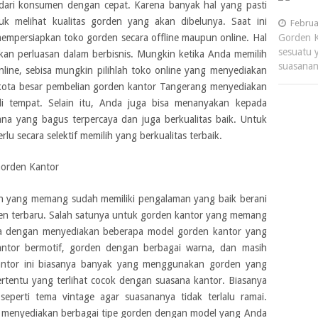
dari konsumen dengan cepat. Karena banyak hal yang pasti
uk melihat kualitas gorden yang akan dibelunya. Saat ini
Februa
mpersiapkan toko gorden secara offline maupun online. Hal
Gorden K
sesuatu 
kan perluasan dalam berbisnis. Mungkin ketika Anda memilih
suasanan
line, sebisa mungkin pilihlah toko online yang menyediakan
i kota besar pembelian gorden kantor Tangerang menyediakan
i tempat. Selain itu, Anda juga bisa menanyakan kepada
na yang bagus terpercaya dan juga berkualitas baik. Untuk
rlu secara selektif memilih yang berkualitas terbaik.
Gorden Kantor
en yang memang sudah memiliki pengalaman yang baik berani
en terbaru. Salah satunya untuk gorden kantor yang memang
lnya dengan menyediakan beberapa model gorden kantor yang
kantor bermotif, gorden dengan berbagai warna, dan masih
antor ini biasanya banyak yang menggunakan gorden yang
tertentu yang terlihat cocok dengan suasana kantor. Biasanya
eperti tema vintage agar suasananya tidak terlalu ramai.
h menyediakan berbagai tipe gorden dengan model yang Anda