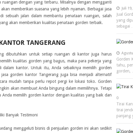
an ruangan dengan yang terbaru. Misalnya dengan mengganti
Juli 19
 akan memberikan suasana yang lebih nyaman. Berbagai jasa
Jual Gor
di sebuah jalan dalam membantu penataan ruangan, salah
yang dip
yang akan memberikan kualitas penataan gorden terbaik.
sebagai
 KANTOR TANGERANG
Agustu
g dibutuhkan untuk setiap ruangan di kantor juga harus
Gorden K
emilih kualitas gorden yang bagus, maka para pekerja yang
tahu, pe
i dalam kantor. Untuk itu, Anda sebaiknya memilih gorden
gorden,
asa gorden kantor Tangerang juga bisa menjadi alternatif
ara mudah tanpa perlu repot pergi ke lokasi toko. Gorden
ungkin akan membuat Anda bingung dalam memilihnya. Tetapi
 Anda memilih gorden kantor dengan kualitas yang baik dan
0
Tirai Kan
tirai jen
iki Banyak Testimoni
panjang
edang menggeluti bisnis di penjualan gorden ini akan sedikit