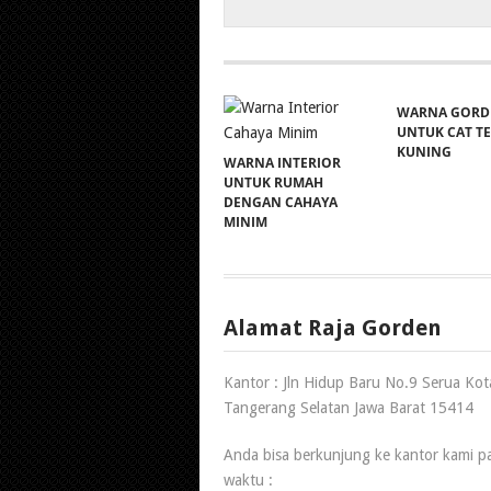
WARNA GORD
UNTUK CAT T
KUNING
WARNA INTERIOR
UNTUK RUMAH
DENGAN CAHAYA
MINIM
Alamat Raja Gorden
Kantor : Jln Hidup Baru No.9 Serua Kot
Tangerang Selatan Jawa Barat 15414
Anda bisa berkunjung ke kantor kami p
waktu :