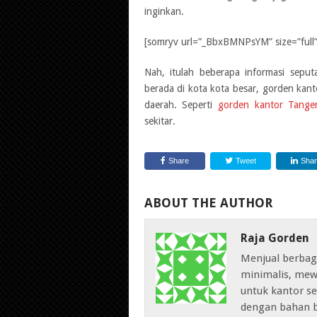
inginkan.
[somryv url=”_BbxBMNPsYM” size=”full” 
Nah, itulah beberapa informasi sepu
berada di kota kota besar, gorden kan
daerah. Seperti
gorden kantor Tange
sekitar.
Share
Tweet
Sha
ABOUT THE AUTHOR
Raja Gorden
Menjual berbag
minimalis, mew
untuk kantor sep
dengan bahan b