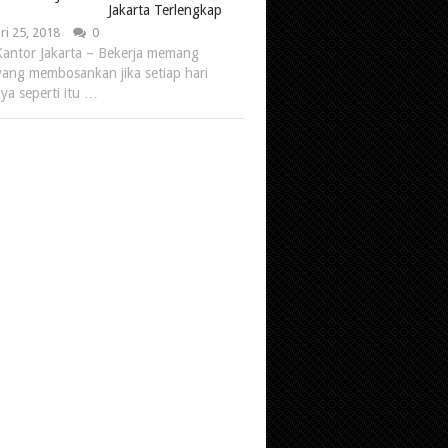
Jakarta Terlengkap
ri 25, 2018
0
antor Jakarta – Bekerja memang
yang membosankan jika setiap hari
ya seperti itu …