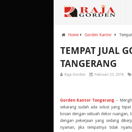
Home
Gorden Kantor
Tempat
TEMPAT JUAL 
TANGERANG
Raja Gorden
Februari 25, 2018
Gorden Kantor Tangerang
– Mengha
sekarang sudah ada solusi yang tepa
bosan dengan sebuah dekor ruangan, te
dengan pekerjaan yang sedang dikerj
nyaman, jika tempatnya tidak nya