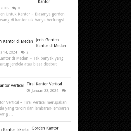
Kantor
, 2018
0
den Untuk Kantor – Biasanya gorden
asang di kantor tak hanya berfungsi
 …
Jenis Gorden
Kantor di Medan
s 14, 2024
2
antor di Medan – Tak banyak yang
nutup jendela atau biasa disebut
 …
Tirai Kantor Vertical
Januari 22, 2024
tor Vertical – Tirai Vertical merupakan
dela yang terdiri dari lembaran-lembaran
 yang …
Gorden Kantor