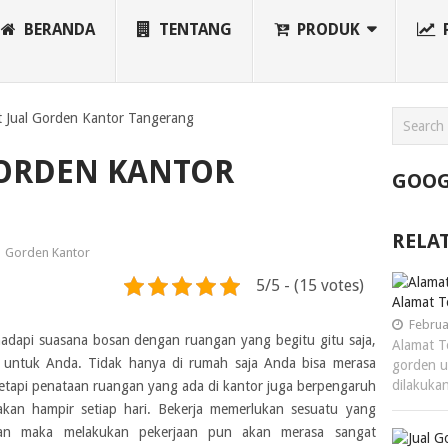
BERANDA
TENTANG
PRODUK
 Jual Gorden Kantor Tangerang
GORDEN KANTOR
GOOG
RELA
Gorden Kantor
5/5 - (15 votes)
Alamat T
Februa
dapi suasana bosan dengan ruangan yang begitu gitu saja,
Alamat T
t untuk Anda. Tidak hanya di rumah saja Anda bisa merasa
gorden u
dilakuka
tapi penataan ruangan yang ada di kantor juga berpengaruh
akan hampir setiap hari. Bekerja memerlukan sesuatu yang
man maka melakukan pekerjaan pun akan merasa sangat