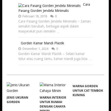
Cara
Pasang Gorden Jendela Minimalis
Februari 18, 2018
0
Cara Pasang Gorden Jendela Minimalis – Zaman
semakin berubah, berbagai aspek dalam
masyarakat pun semakin …
Gorden Kamar Mandi Plastik
Desember 1, 2024
0
Gorden Kamar Mandi Plastik – Selain kamar
tidur atau ruang tamu, kamar mandi juga bisa …
WARNA GORDEN
UNTUK CAT TEMBOK
KUNING
JENIS UKURAN
WARNA INTERIOR
GORDEN
UNTUK RUMAH
DENGAN CAHAYA
MINIM