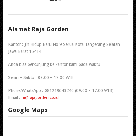
Alamat Raja Gorden
Kantor : Jln Hidup Baru No.9 Serua Kota Tangerang Selatan
Jawa Barat 15414
Anda bisa berkunjung ke kantor kami pada waktu :
Senin – Sabtu : 09.00 – 17.00 WIB
Phone/WhatsApp : 081219643240 (09.00 – 17.00 WIB)
Email :
hi@rajagorden.co.id
Google Maps