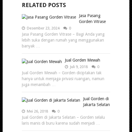
RELATED POSTS
Jasa Pasang
Gorden Vitrase
Desember 23, 2024
0
Jasa Pasang Gorden Vitrase – Bagi Anda yang
lebih suka dengan rumah yang menggunakan
banyak …
Jual Gorden Mewah
Juli 9, 2018
0
Jual Gorden Mewah – Gorden diciptakan tak
hanya untuk menjaga privasi ruangan, namun
juga menambah …
Jual Gorden di
Jakarta Selatan
Mei 26, 2018
0
Jual Gorden di Jakarta Selatan – Gorden selalu
laris manis di buru karena sudah menjadi …