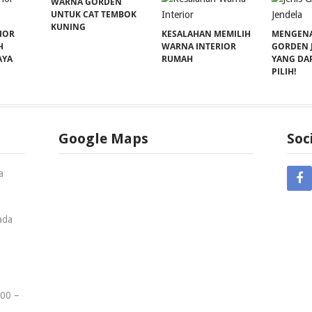
WARNA GORDEN
UNTUK CAT TEMBOK
KUNING
IOR
KESALAHAN MEMILIH
MENGENAL
H
WARNA INTERIOR
GORDEN 
AYA
RUMAH
YANG DA
PILIH!
Google Maps
Soc
a
ada
00 –