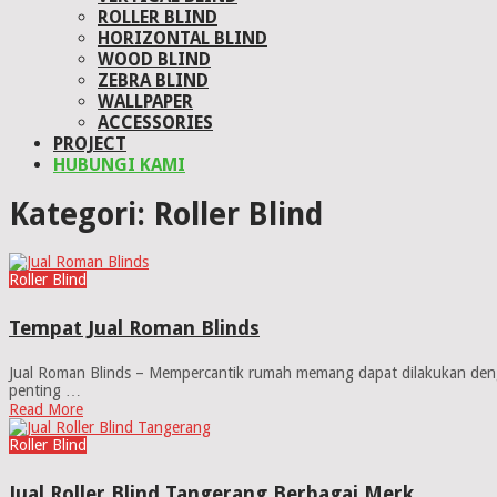
ROLLER BLIND
HORIZONTAL BLIND
WOOD BLIND
ZEBRA BLIND
WALLPAPER
ACCESSORIES
PROJECT
HUBUNGI KAMI
Kategori:
Roller Blind
Roller Blind
Tempat Jual Roman Blinds
Jual Roman Blinds – Mempercantik rumah memang dapat dilakukan deng
penting …
Read More
Roller Blind
Jual Roller Blind Tangerang Berbagai Merk