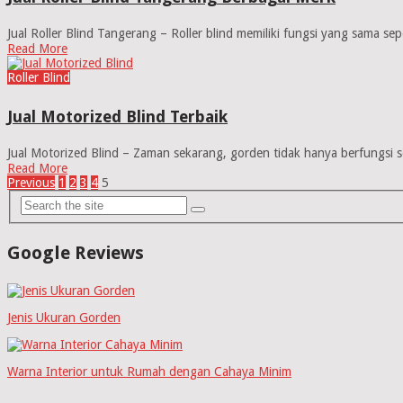
Jual Roller Blind Tangerang – Roller blind memiliki fungsi yang sama se
Read More
Roller Blind
Jual Motorized Blind Terbaik
Jual Motorized Blind – Zaman sekarang, gorden tidak hanya berfungsi 
Read More
Paginasi
Previous
1
2
3
4
5
pos
Google Reviews
Jenis Ukuran Gorden
Warna Interior untuk Rumah dengan Cahaya Minim