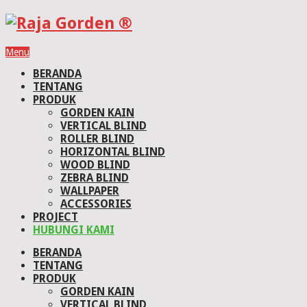
Menu
BERANDA
TENTANG
PRODUK
GORDEN KAIN
VERTICAL BLIND
ROLLER BLIND
HORIZONTAL BLIND
WOOD BLIND
ZEBRA BLIND
WALLPAPER
ACCESSORIES
PROJECT
HUBUNGI KAMI
BERANDA
TENTANG
PRODUK
GORDEN KAIN
VERTICAL BLIND