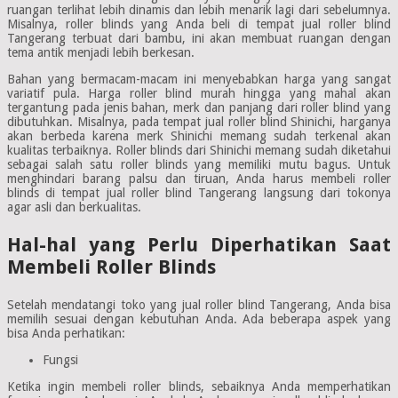
ruangan terlihat lebih dinamis dan lebih menarik lagi dari sebelumnya.
Misalnya, roller blinds yang Anda beli di tempat jual roller blind
Tangerang terbuat dari bambu, ini akan membuat ruangan dengan
tema antik menjadi lebih berkesan.
Bahan yang bermacam-macam ini menyebabkan harga yang sangat
variatif pula. Harga roller blind murah hingga yang mahal akan
tergantung pada jenis bahan, merk dan panjang dari roller blind yang
dibutuhkan. Misalnya, pada tempat jual roller blind Shinichi, harganya
akan berbeda karena merk Shinichi memang sudah terkenal akan
kualitas terbaiknya. Roller blinds dari Shinichi memang sudah diketahui
sebagai salah satu roller blinds yang memiliki mutu bagus. Untuk
menghindari barang palsu dan tiruan, Anda harus membeli roller
blinds di tempat jual roller blind Tangerang langsung dari tokonya
agar asli dan berkualitas.
Hal-hal yang Perlu Diperhatikan Saat
Membeli Roller Blinds
Setelah mendatangi toko yang jual roller blind Tangerang, Anda bisa
memilih sesuai dengan kebutuhan Anda. Ada beberapa aspek yang
bisa Anda perhatikan:
Fungsi
Ketika ingin membeli roller blinds, sebaiknya Anda memperhatikan