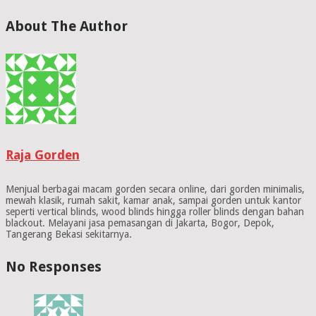
About The Author
Raja Gorden
Menjual berbagai macam gorden secara online, dari gorden minimalis,
mewah klasik, rumah sakit, kamar anak, sampai gorden untuk kantor
seperti vertical blinds, wood blinds hingga roller blinds dengan bahan
blackout. Melayani jasa pemasangan di Jakarta, Bogor, Depok,
Tangerang Bekasi sekitarnya.
No Responses