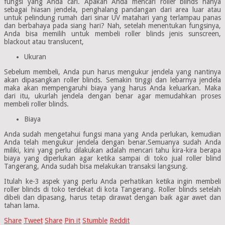
fungsi yang Anda cari. Apakah Anda mencari roller blinds hanya
sebagai hiasan jendela, penghalang pandangan dari area luar atau
untuk pelindung rumah dari sinar UV matahari yang terlampau panas
dan berbahaya pada siang hari? Nah, setelah menentukan fungsinya,
Anda bisa memilih untuk membeli roller blinds jenis sunscreen,
blackout atau translucent,
Ukuran
Sebelum membeli, Anda pun harus mengukur jendela yang nantinya
akan dipasangkan roller blinds. Semakin tinggi dan lebarnya jendela
maka akan mempengaruhi biaya yang harus Anda keluarkan. Maka
dari itu, ukurlah jendela dengan benar agar memudahkan proses
membeli roller blinds.
Biaya
Anda sudah mengetahui fungsi mana yang Anda perlukan, kemudian
Anda telah mengukur jendela dengan benar.Semuanya sudah Anda
miliki, kini yang perlu dilakukan adalah mencari tahu kira-kira berapa
biaya yang diperlukan agar ketika sampai di toko jual roller blind
Tangerang, Anda sudah bisa melakukan transaksi langsung.
Itulah ke-3 aspek yang perlu Anda perhatikan ketika ingin membeli
roller blinds di toko terdekat di kota Tangerang. Roller blinds setelah
dibeli dan dipasang, harus tetap dirawat dengan baik agar awet dan
tahan lama.
Share
Tweet
Share
Pin it
Stumble
Reddit