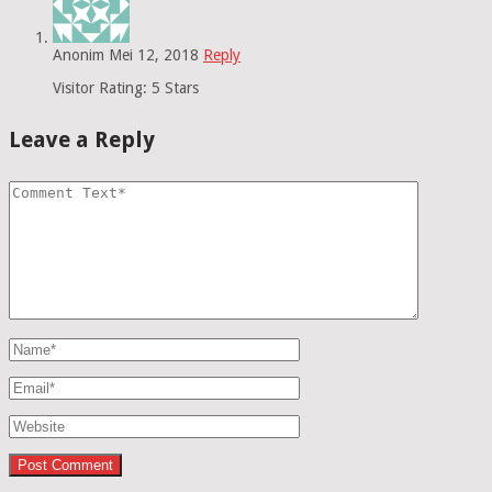
Anonim
Mei 12, 2018
Reply
Visitor Rating: 5 Stars
Leave a Reply