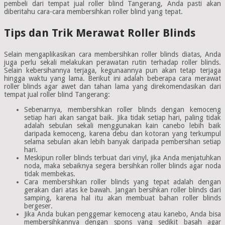
pembeli dari tempat jual roller blind Tangerang, Anda pasti akan
diberitahu cara-cara membersihkan roller blind yang tepat.
Tips dan Trik Merawat Roller Blinds
Selain mengaplikasikan cara membersihkan roller blinds diatas, Anda
juga perlu sekali melakukan perawatan rutin terhadap roller blinds.
Selain kebersihannya terjaga, kegunaannya pun akan tetap terjaga
hingga waktu yang lama. Berikut ini adalah beberapa cara merawat
roller blinds agar awet dan tahan lama yang direkomendasikan dari
tempat jual roller blind Tangerang:
Sebenarnya, membersihkan roller blinds dengan kemoceng
setiap hari akan sangat baik. Jika tidak setiap hari, paling tidak
adalah sebulan sekali menggunakan kain canebo lebih baik
daripada kemoceng, karena debu dan kotoran yang terkumpul
selama sebulan akan lebih banyak daripada pembersihan setiap
hari.
Meskipun roller blinds terbuat dari vinyl, jika Anda menjatuhkan
noda, maka sebaiknya segera bersihkan roller blinds agar noda
tidak membekas.
Cara membersihkan roller blinds yang tepat adalah dengan
gerakan dari atas ke bawah. Jangan bersihkan roller blinds dari
samping, karena hal itu akan membuat bahan roller blinds
bergeser.
Jika Anda bukan penggemar kemoceng atau kanebo, Anda bisa
membersihkannya dengan spons yang sedikit basah agar