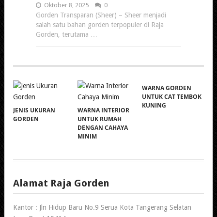
Oktober 8, 2025
0
Gorden Transparan (Sheer) – Sheer menjadi
salah satu bahan gorden terpopuler di Raja
Gorden, terutama …
WARNA GORDEN
UNTUK CAT TEMBOK
KUNING
JENIS UKURAN
WARNA INTERIOR
GORDEN
UNTUK RUMAH
DENGAN CAHAYA
MINIM
Alamat Raja Gorden
Kantor : Jln Hidup Baru No.9 Serua Kota Tangerang Selatan