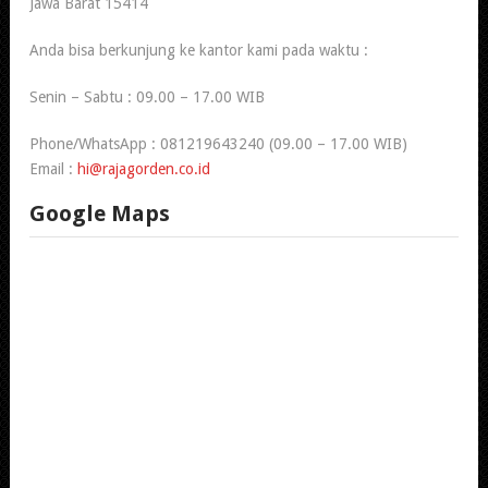
Jawa Barat 15414
Anda bisa berkunjung ke kantor kami pada waktu :
Senin – Sabtu : 09.00 – 17.00 WIB
Phone/WhatsApp : 081219643240 (09.00 – 17.00 WIB)
Email :
hi@rajagorden.co.id
Google Maps