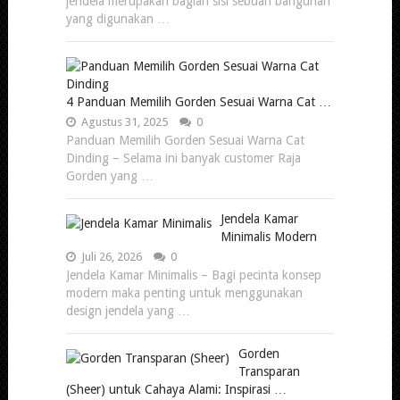
jendela merupakan bagian sisi sebuah bangunan
yang digunakan …
4 Panduan Memilih Gorden Sesuai Warna Cat …
Agustus 31, 2025
0
Panduan Memilih Gorden Sesuai Warna Cat
Dinding – Selama ini banyak customer Raja
Gorden yang …
Jendela Kamar
Minimalis Modern
Juli 26, 2026
0
Jendela Kamar Minimalis – Bagi pecinta konsep
modern maka penting untuk menggunakan
design jendela yang …
Gorden
Transparan
(Sheer) untuk Cahaya Alami: Inspirasi …