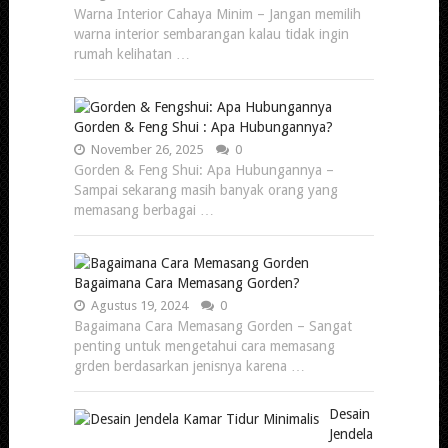
Warna Interior Cahaya Minim – Jangan memilih
warna interior sembarangan kalau tidak ingin
rumah kelihatan …
Gorden & Feng Shui : Apa Hubungannya?
November 26, 2025
0
Gorden & Feng Shui: Apa Hubungannya –
Sampai sekarang masih banyak orang yang
memasang berbagai …
Bagaimana Cara Memasang Gorden?
Agustus 19, 2024
0
Bagaimana Cara Memasang Gorden – Sangat
penting untuk mengetahui cara memasang
grden berdasarkan jenisnya karena …
Desain
Jendela