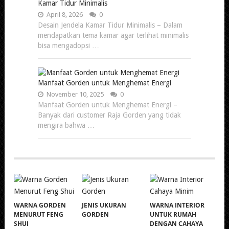
Kamar Tidur Minimalis
April 8, 2026
0
Desain Jendela Kamar Tidur Minimalis – Dalam
mendapatkan tema kamar agar terlihat minimalis
bisa mengadopsi …
Manfaat Gorden untuk Menghemat Energi
November 10, 2025
0
Manfaat Gorden untuk Menghemat Energi –
Banyak dari customer Raja Gorden yang tidak
mengira bahwa …
WARNA GORDEN
JENIS UKURAN
WARNA INTERIOR
MENURUT FENG
GORDEN
UNTUK RUMAH
SHUI
DENGAN CAHAYA