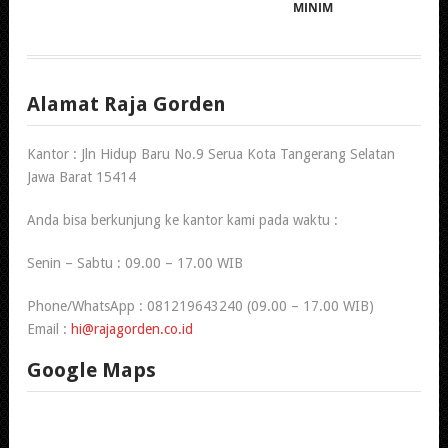
MINIM
Alamat Raja Gorden
Kantor : Jln Hidup Baru No.9 Serua Kota Tangerang Selatan
Jawa Barat 15414
Anda bisa berkunjung ke kantor kami pada waktu :
Senin – Sabtu : 09.00 – 17.00 WIB
Phone/WhatsApp : 081219643240 (09.00 – 17.00 WIB)
Email :
hi@rajagorden.co.id
Google Maps