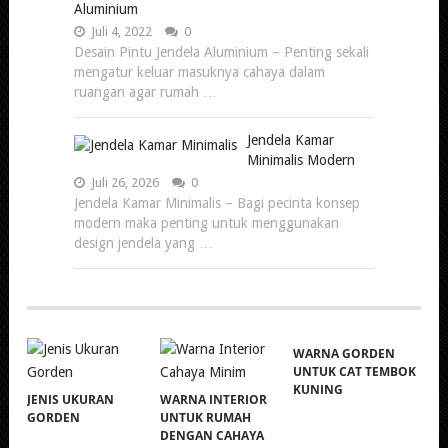
Aluminium
Juli 4, 2022
0
Desain Pintu Jendela Aluminium – Penting sekali
mengatur keluar masuknya cahaya dalam
ruangan agar rumah …
Jendela Kamar
Minimalis Modern
Juli 26, 2026
0
Jendela Kamar Minimalis – Bagi pecinta konsep
modern maka penting untuk menggunakan
design jendela yang …
WARNA GORDEN
UNTUK CAT TEMBOK
KUNING
JENIS UKURAN
WARNA INTERIOR
GORDEN
UNTUK RUMAH
DENGAN CAHAYA