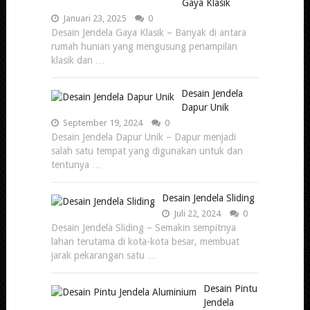
Gaya Klasik
Januari 23, 2025
0
Desain Jendela Gaya Klasik – Banyak di antara
rumah hunian yang mengusung penampilan
klasik dan …
Desain Jendela
Dapur Unik
September 19, 2024
0
Desain Jendela Dapur Unik – Dapur menjadi
salah satu tempat yang digunakan untuk dan
tentunya …
Desain Jendela Sliding
Juli 22, 2024
0
Desain Jendela Sliding – Semakin sempitnya
lahan terutama di kota-kota besar, membuat
jarak pekarangan satu …
Desain Pintu
Jendela