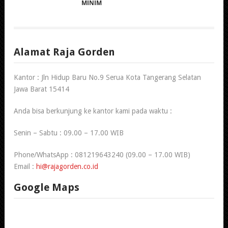
MINIM
Alamat Raja Gorden
Kantor : Jln Hidup Baru No.9 Serua Kota Tangerang Selatan
Jawa Barat 15414
Anda bisa berkunjung ke kantor kami pada waktu :
Senin – Sabtu : 09.00 – 17.00 WIB
Phone/WhatsApp : 081219643240 (09.00 – 17.00 WIB)
Email :
hi@rajagorden.co.id
Google Maps