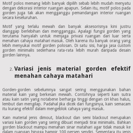
Motif polos memang lebih banyak dipilih sebab lebih mudah menyatu
dengan dekorasi interior ruangan apapun. Selain itu, motif polos pada
gorden juga tak akan mengganggu pemandangan interior ruangan
secara keseluruhan.
Motif yang terlalu mewah dan banyak aksesorisnya kini justru
dianggap berlebihan dan mengganggu. Apalagi fungsi gorden yang
terutama hanyalah untuk menjaga privasi ruangan dari luar serta
menahan cahaya matahari masuk. Oleh karena itu banyak orang yang
lebih menyukai motif gorden polosan. Di satu sisi, harga jasa custom
gorden minimalis sederhana rata-rata lebih murah daripada desain
gorden lainnya.
Variasi jenis material gorden efektif
menahan cahaya matahari
Gorden-gorden sebelumnya sangat sering menggunakan bahan
material kain yang berkesan mewah. Contohnya seperti kain sutra
atau kain satin yang notabene berharga tinggi dengan ciri khas halus,
lembut dan mengilap. Padahal jika dicek dari fungsinya, kain semacam
itu kurang efektif dalam mengeblok cahaya yang masuk.
Kain material jenis dimout, blackout dan semi blackout merupakan
variasi kain gorden yang sering dibuat menjadi tirai minimalis. Bahkan
gorden blackout mampu menahan sinar matahari agar tidak masuk ke
dalam ruangan hingga hampir 100 persen sendiri. Sementara itu jenis