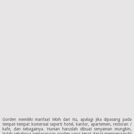
Gorden memiliki manfaat lebih dari itu, apalagi jika dipasang pada
tempat-tempat komersial seperti hotel, kantor, apartemen, restoran /
kafe, dan sebagainya. Hunian haruslah dibuat senyaman mungkin,
itulah sebabnya pemasangan gorden yang tepat dapat mempengaruhi