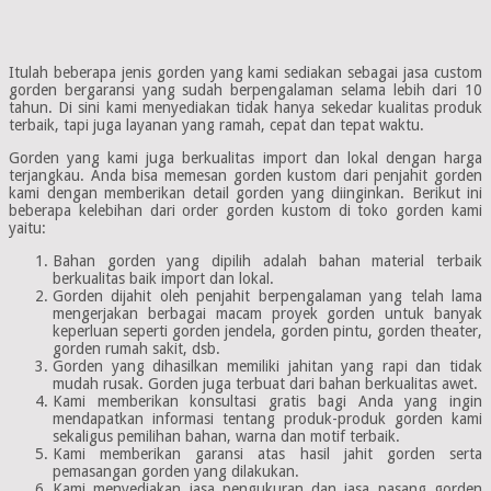
Itulah beberapa jenis gorden yang kami sediakan sebagai jasa custom
gorden bergaransi yang sudah berpengalaman selama lebih dari 10
tahun. Di sini kami menyediakan tidak hanya sekedar kualitas produk
terbaik, tapi juga layanan yang ramah, cepat dan tepat waktu.
Gorden yang kami juga berkualitas import dan lokal dengan harga
terjangkau. Anda bisa memesan gorden kustom dari penjahit gorden
kami dengan memberikan detail gorden yang diinginkan. Berikut ini
beberapa kelebihan dari order gorden kustom di toko gorden kami
yaitu:
Bahan gorden yang dipilih adalah bahan material terbaik
berkualitas baik import dan lokal.
Gorden dijahit oleh penjahit berpengalaman yang telah lama
mengerjakan berbagai macam proyek gorden untuk banyak
keperluan seperti gorden jendela, gorden pintu, gorden theater,
gorden rumah sakit, dsb.
Gorden yang dihasilkan memiliki jahitan yang rapi dan tidak
mudah rusak. Gorden juga terbuat dari bahan berkualitas awet.
Kami memberikan konsultasi gratis bagi Anda yang ingin
mendapatkan informasi tentang produk-produk gorden kami
sekaligus pemilihan bahan, warna dan motif terbaik.
Kami memberikan garansi atas hasil jahit gorden serta
pemasangan gorden yang dilakukan.
Kami menyediakan jasa pengukuran dan jasa pasang gorden