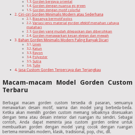
Gorden bergaya oriental
Gorden dengan nuansa go green
Gorden dengan motif colorful
Ciri-ciri Gorden Minimalis Modern atau Sederhana
Biasanya bermotif polos
Variasi jenis material gorden efektif menahan cahaya
matahari
Gorden yang mudah dilepaskan dan dibersihkan
Gorden menawarkan kesan elegan dan mewah
Bahan Gorden Minimalis Modern Paling Banyak Dicari
Linen
Katun
Rayon
Polyester
Sutra
Tulle
Jasa Custom Gorden Terpercaya dan Terjangkau
Macam-macam Model Gorden Custom
Terbaru
Berbagai macam gorden custom tersedia di pasaran, semuanya
menawarkan desain motif, warna dan model yang berbeda-beda.
Ketika akan memilih gorden custom memang sebaiknya disesuaikan
dengan tema atau desain interior dari ruangan itu sendiri. Sebagai
contoh, Anda dapat meminta jasa custom gorden online untuk
membuatkan gorden dengan model yang cocok dengan ruangan
bertema minimalis modern, klasik, tradisional, pop, chic, dll.