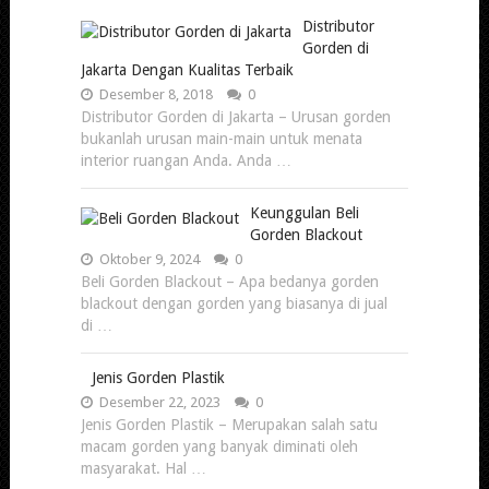
Distributor
Gorden di
Jakarta Dengan Kualitas Terbaik
Desember 8, 2018
0
Distributor Gorden di Jakarta – Urusan gorden
bukanlah urusan main-main untuk menata
interior ruangan Anda. Anda …
Keunggulan Beli
Gorden Blackout
Oktober 9, 2024
0
Beli Gorden Blackout – Apa bedanya gorden
blackout dengan gorden yang biasanya di jual
di …
Jenis Gorden Plastik
Desember 22, 2023
0
Jenis Gorden Plastik – Merupakan salah satu
macam gorden yang banyak diminati oleh
masyarakat. Hal …