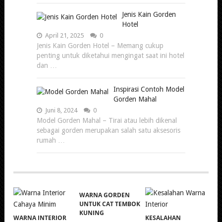
Jenis Kain Gorden
Hotel
April 21, 2025
0
Jenis Kain Gorden Hotel – Memang cukup
penting untuk diketahui mengingat saat ini hotel
dan …
Inspirasi Contoh Model
Gorden Mahal
Juni 8, 2024
0
Model Gorden Mahal – Tirai atau lebih dikenal
sebagai gorden merupakan salah satu aksesoris
rumah …
WARNA GORDEN
UNTUK CAT TEMBOK
KUNING
WARNA INTERIOR
KESALAHAN