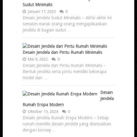
Sudut Minimalis
Januari 17, 2025
0
Desain Jendela Sudut Minimalis – Akhir-akhir ini
semakin marak orang-orang mengaplikasikan
jendela di bagian sudut …
Desain Jendela dan Pintu Rumah Minimalis
Mei 9, 2022
0
Desain Jendela dan Pintu Rumah Minimalis –
Bentuk jendela serta pintu memiliki beberapa
model dan …
Desain
Jendela
Rumah Eropa Modern
Oktober 15, 2024
0
Desain Jendela Rumah Eropa Modern – Setiap
rumah memiliki desain jendela yang disesuaikan
dengan konsep …