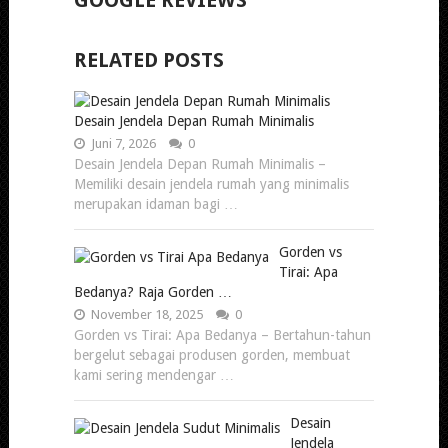
RELATED POSTS
Desain Jendela Depan Rumah Minimalis
Juni 7, 2026
0
Desain Jendela Depan Rumah Minimalis –
Memiliki desain jendela rumah yang minimalis
merupakan idaman bagi …
Gorden vs
Tirai: Apa
Bedanya? Raja Gorden …
November 18, 2025
0
Gorden vs Tirai: Apa Bedanya – Bertahun-tahun
bergelut sebagai produsen gorden, membuat
kami sering mendengar …
Desain
Jendela