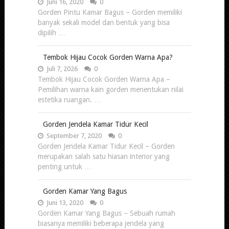
Juni 16, 2020
0
Gorden Pintu Kamar Bagus – Gorden memiliki
banyak sekali model dan bentuk yang bisa
dipilih …
Tembok Hijau Cocok Gorden Warna Apa?
Juli 7, 2026
0
Tembok Hijau Cocok Gorden Warna Apa –
Pemilihan warna kain gorden menentukan nilai
estetika ruangan. …
Gorden Jendela Kamar Tidur Kecil
September 7, 2020
0
Gorden Jendela Kamar Tidur Kecil – Gorden
merupakan salah satu hiasan interior yang
penting untuk …
Gorden Kamar Yang Bagus
Juni 13, 2020
0
Gorden Kamar Yang Bagus – Sebuah rumah
biasanya memiliki beberapa jendela yang