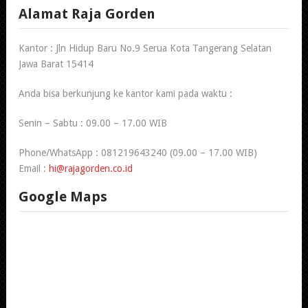
Alamat Raja Gorden
Kantor : Jln Hidup Baru No.9 Serua Kota Tangerang Selatan
Jawa Barat 15414
Anda bisa berkunjung ke kantor kami pada waktu :
Senin – Sabtu : 09.00 – 17.00 WIB
Phone/WhatsApp : 081219643240 (09.00 – 17.00 WIB)
Email :
hi@rajagorden.co.id
Google Maps