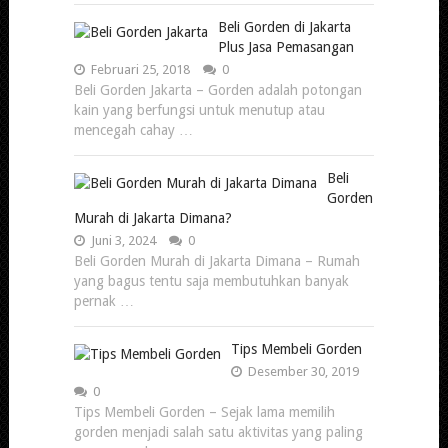
Beli Gorden di Jakarta
Plus Jasa Pemasangan
Februari 25, 2018
0
Beli Gorden Jakarta – Gorden adalah potongan
kain yang berfungsi untuk menutup atau
mencegah cahay …
Beli
Gorden
Murah di Jakarta Dimana?
Juni 3, 2024
0
Beli Gorden Murah di Jakarta Dimana – Rumah
yang bagus tentu saja membutuhkan banyak
pernak …
Tips Membeli Gorden
Desember 30, 2019
0
Tips Membeli Gorden – Sejak lama memilih
gorden menjadi salah satu aktivitas yang paling