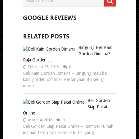
GOOGLE REVIEWS
RELATED POSTS
Bingung Beli Kain
Gorden Dimana?
Raja Gorden …
Februari 25, 2018
0
Beli Kain Gorden Dimana – Bingung mau beli
kain gorden dimana? Pertanyaan itu sering
muncul …
Beli Gorden
Siap Pakai
Online
Maret 4, 2018
0
Beli Gorden Siap Pakai Online – Membeli rumah
idaman tentu saja salah satu hal yang …