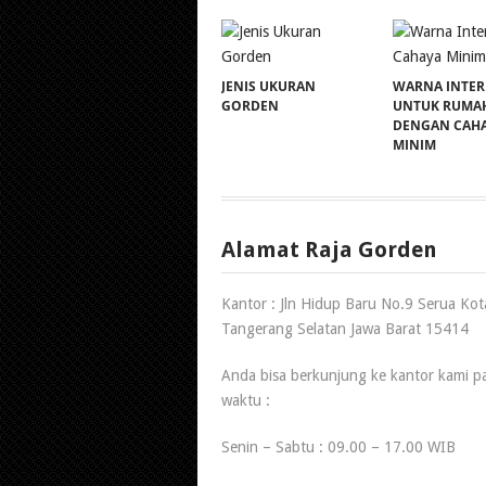
JENIS UKURAN
WARNA INTER
GORDEN
UNTUK RUMA
DENGAN CAH
MINIM
Alamat Raja Gorden
Kantor : Jln Hidup Baru No.9 Serua Kot
Tangerang Selatan Jawa Barat 15414
Anda bisa berkunjung ke kantor kami p
waktu :
Senin – Sabtu : 09.00 – 17.00 WIB