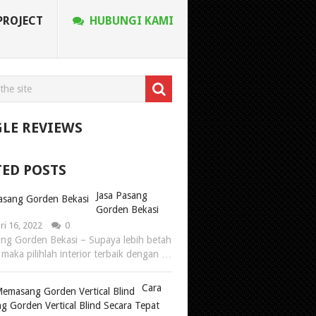
PROJECT
HUBUNGI KAMI
LE REVIEWS
TED POSTS
Jasa Pasang
Gorden Bekasi
ri 16, 2022
0
ang Gorden Bekasi – Supaya lebih betah
 maka pilihlah interior terbaik dengan …
Cara
 Gorden Vertical Blind Secara Tepat