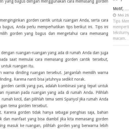
gorden yang bagus dengan menggunakan cara memasang gorden
Motif, …
Mei 26
n menginginkan gorden cantik untuk ruangan Anda, serta cara
Tips Mem
agus, Anda perlu memperhatikan tips berikut ini. Tips ini
memperti
teksturn
ilih gorden yang bagus dan mengetahui cara memasang
macam.
ai dengan ruangan-ruangan yang ada di rumah Anda dan juga
 pada saat memulai cara memasang gorden cantik tersebut,
 untuk ruangan itu.
an warna dinding ruangan tersebut. Janganlah memilih warna
ding. Karena nanti bisa jatuhnya sedikit norak.
orden cantik yang pas, adalah kombinasi yang tepat untuk
dan nyaman pada ruangan yang ada di rumah Anda. Pilihlah
 rumah kecil, dan pilihlah tema semi Spanyol jika rumah Anda
ngan tema gorden tersebut.
t. Karena gorden tidak hanya sebagai penghias saja, bahan
 dan manfaat yang bisa diambil jika kita memasang gorden
ring masuk ke ruangan, pilihlah gorden yang berwarna lebih