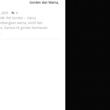
Gorden dari Warna,
, 2025
0
ilih Rel Gorden – Harus
mbangkan warna, motif dan
ya. Karena rel gorden bermacam-
 …