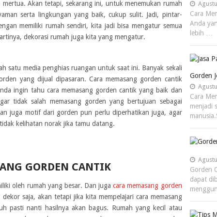
n mertua. Akan tetapi, sekarang ini, untuk menemukan rumah
Agustu
Cara Mem
man serta lingkungan yang baik, cukup sulit. Jadi, pintar-
Anda yan
engan memiliki rumah sendiri, kita jadi bisa mengatur semua
lebih …
artinya, dekorasi rumah juga kita yang mengatur.
h satu media penghias ruangan untuk saat ini. Banyak sekali
Gorden 
 gorden yang dijual dipasaran. Cara memasang gorden cantik
Agustu
Anda ingin tahu cara memasang gorden cantik yang baik dan
Cara Me
 agar tidak salah memasang gorden yang bertujuan sebagai
menjadi 
n juga motif dari gorden pun perlu diperhatikan juga, agar
manusia.
idak kelihatan norak jika tamu datang.
Agustu
SANG GORDEN CANTIK
Gorden O
dapat di
liki oleh rumah yang besar. Dan juga
cara memasang gorden
menggun
 dekor saja, akan tetapi jika kita mempelajari cara memasang
h pasti nanti hasilnya akan bagus. Rumah yang kecil atau