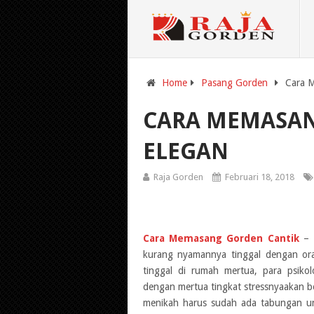
Home
Pasang Gorden
Cara 
CARA MEMASAN
ELEGAN
Raja Gorden
Februari 18, 2018
Cara Memasang Gorden Cantik
– M
kurang nyamannya tinggal dengan ora
tinggal di rumah mertua, para psiko
dengan mertua tingkat stressnyaakan ber
menikah harus sudah ada tabungan unt