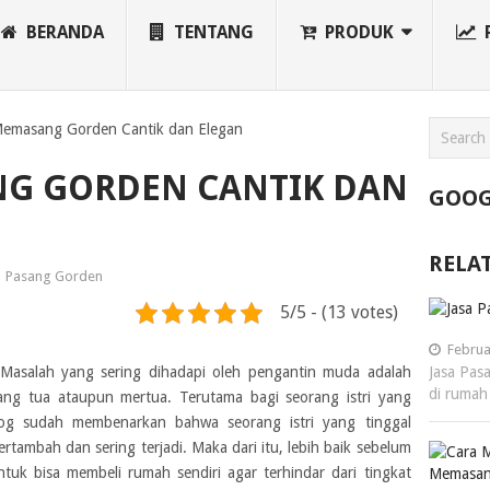
BERANDA
TENTANG
PRODUK
Memasang Gorden Cantik dan Elegan
G GORDEN CANTIK DAN
GOOG
RELA
Pasang Gorden
5/5 - (13 votes)
Februa
asalah yang sering dihadapi oleh pengantin muda adalah
Jasa Pas
di rumah
ng tua ataupun mertua. Terutama bagi seorang istri yang
log sudah membenarkan bahwa seorang istri yang tinggal
tambah dan sering terjadi. Maka dari itu, lebih baik sebelum
uk bisa membeli rumah sendiri agar terhindar dari tingkat
Memasang