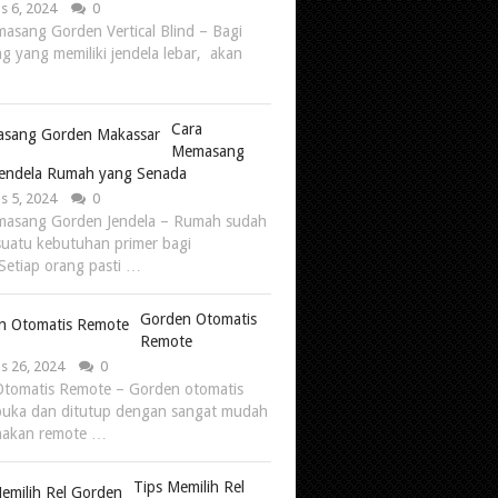
s 6, 2024
0
asang Gorden Vertical Blind – Bagi
g yang memiliki jendela lebar, akan
Cara
Memasang
Jendela Rumah yang Senada
s 5, 2024
0
masang Gorden Jendela – Rumah sudah
suatu kebutuhan primer bagi
Setiap orang pasti …
Gorden Otomatis
Remote
s 26, 2024
0
tomatis Remote – Gorden otomatis
buka dan ditutup dengan sangat mudah
akan remote …
Tips Memilih Rel