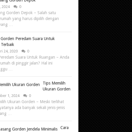
asang Gorden Depok
, 2024
0
ang Gorden Depok – Salah satu
 rumah yang harus dipilih dengan
 yang …
ia Gorden Peredam Suara Untuk
Terbaik
ri 24, 2020
0
Peredam Suara Untuk Ruangan – Anda
rumah di pinggir jalan? Hal ini
nggu …
Tips Memilih
Ukuran Gorden
er 1, 2024
0
ilih Ukuran Gorden – Meski terlihat
yatanya ada banyak sekali jenis-jenis
yang …
Cara