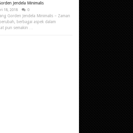
orden Jendela Minimalis
ri 18, 2018
0
ang Gorden Jendela Minimalis – Zaman
berubah, berbagai aspek dalam
kat pun semakin …