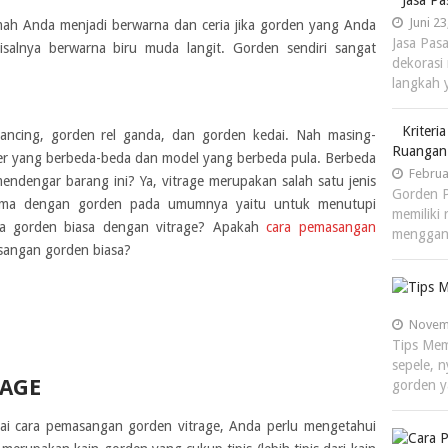
Jasa P
Juni 23
ah Anda menjadi berwarna dan ceria jika gorden yang Anda
Jasa Pas
isalnya berwarna biru muda langit. Gorden sendiri sangat
dekorasi
langkah
Kriter
kancing, gorden rel ganda, dan gorden kedai. Nah masing-
Ruangan 
ter yang berbeda-beda dan model yang berbeda pula. Berbeda
Februa
endengar barang ini? Ya, vitrage merupakan salah satu jenis
Gorden 
sama dengan gorden pada umumnya yaitu untuk menutupi
memiliki 
nya gorden biasa dengan vitrage? Apakah
cara pemasangan
mengga
angan gorden biasa?
Novemb
Tips Mem
sepele, n
RAGE
gorden 
ai cara pemasangan gorden vitrage, Anda perlu mengetahui