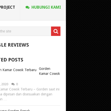
PROJECT
HUBUNGI KAMI
LE REVIEWS
TED POSTS
Gorden
Kamar Cowok
, 2020
0
amar Cowok Terbaru – Gorden saat ini
sa dipesan dan disesuaikan dengan
an …