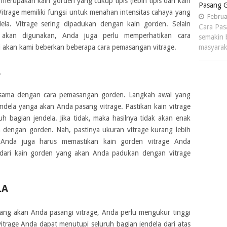
 merupakan kain gorden yang cukup tipis (lebih tipis dari kain
Pasang G
Vitrage memiliki fungsi untuk menahan intensitas cahaya yang
Februa
ela. Vitrage sering dipadukan dengan kain gorden. Selain
Cara Pas
akan digunakan, Anda juga perlu memperhatikan cara
semakin 
i akan kami beberkan beberapa cara pemasangan vitrage.
masyara
A
 sama dengan cara pemasangan gorden. Langkah awal yang
ndela yanga akan Anda pasang vitrage. Pastikan kain vitrage
h bagian jendela. Jika tidak, maka hasilnya tidak akan enak
 dengan gorden. Nah, pastinya ukuran vitrage kurang lebih
Anda juga harus memastikan kain gorden vitrage Anda
s dari kain gorden yang akan Anda padukan dengan vitrage
LA
ang akan Anda pasangi vitrage, Anda perlu mengukur tinggi
itrage Anda dapat menutupi seluruh bagian jendela dari atas