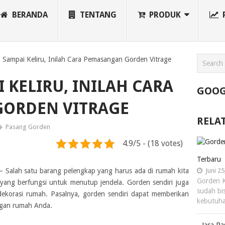
BERANDA
TENTANG
PRODUK
 Sampai Keliru, Inilah Cara Pemasangan Gorden Vitrage
 KELIRU, INILAH CARA
GOOG
ORDEN VITRAGE
RELA
Pasang Gorden
4.9/5 - (18 votes)
Terbaru
– Salah satu barang pelengkap yang harus ada di rumah kita
Juni 25
Gorden K
yang berfungsi untuk menutup jendela. Gorden sendiri juga
sudah bi
dekorasi rumah. Pasalnya, gorden sendiri dapat memberikan
kebutuh
ngan rumah Anda.