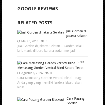
GOOGLE REVIEWS
RELATED POSTS
Jual Gorden di
Jakarta Selatan
Mei 26, 2018
0
Jual Gorden di Jakarta Selatan – Gorden selalu
laris manis di buru karena sudah menjadi …
Cara
Memasang Gorden Vertical Blind Secara Tepat
Agustus 6, 2024
0
Cara Memasang Gorden Vertical Blind – Bagi
Anda yang yang memiliki jendela lebar, akan
lebih …
Cara Pasang
Gorden