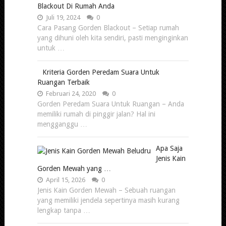
Blackout Di Rumah Anda
Juli 19, 2024
0
Cara Pasang Gorden Blackout – Setiap rumah
yang dihuni oleh kita sendiri, pasti menginginkan
untuk …
Kriteria Gorden Peredam Suara Untuk
Ruangan Terbaik
Februari 24, 2020
0
Gorden Peredam Suara Untuk Ruangan – Anda
memiliki rumah di pinggir jalan? Hal ini
mengganggu …
Apa Saja
Jenis Kain
Gorden Mewah yang …
April 15, 2026
0
Jenis Kain Gorden Mewah – Sebuah ruangan
yang memiliki jendela sepertinya masih kurang
lengkap tanpa …