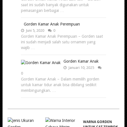
saat ini sudah banyak digunakan untuk
pemasangan berbagai …
Gorden Kamar Anak Perempuan
Juni 5, 2020
0
Gorden Kamar Anak Perempuan – Gorden saat
ini sudah menjadi salah satu ornamen yang
wajib …
Gorden Kamar Anak
Januari 10, 2025
0
Gorden Kamar Anak – Dalam memilih gorden
untuk kamar tidur anak bisa dibilang sedikit
membingungkan. …
WARNA GORDEN
UNTUK CAT TEMBOK