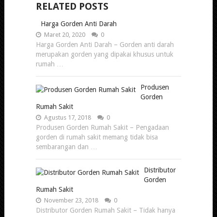
RELATED POSTS
Harga Gorden Anti Darah
Maret 20, 2020
0
Harga Gorden Anti Darah – Gorden anti darah
merupakan gorden yang dipakai khusus untuk
rumah …
Produsen
Gorden
Rumah Sakit
Agustus 17, 2018
0
Produsen Gorden Rumah Sakit – Pengadaan
gorden di rumah sakit memang tidak bisa
sembarangan dan …
Distributor
Gorden
Rumah Sakit
November 23, 2018
0
Distributor Gorden Rumah Sakit – Tidak hanya