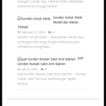
ruangan rumah saja, bahkan hotel, sekolahan,
perkantoran hingga bahkan …
Gorden Untuk Klinik
Model dan Bahan
Terbaik
Februari 27, 2019
0
Gorden Untuk Klinik – Merupakan tekstil atau
potongan kain yang fungsi utamanya yaitu
membantu menghalau …
Jual
Gorden Rumah Sakit Anti Bakteri
Juli 10, 2023
0
Jual Gorden Rumah Sakit Anti Bakteri – Gorden
rumah sakit tak bisa sembarangan dipilih
karena …