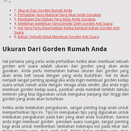
Ukuran Dari Gorden Rumah Anda
Perhatikan Jenis Material Yang Akan Anda Gunakan
Ketebalan Dari Bahan Yang Akan Anda Gunakan
Kelebihan-kelebihan Yang Dimiliki Oleh Gorden Anti Suara
Hal Yang Perlu Diperhatikan Ketika Kembeli Bahan Gorden Anti
Suara
Bahan Terbaik Untuk Membuat Gorden Anti Suara
Ukuran Dari Gorden Rumah Anda
Hal pertama yang perlu anda perhatikan ketika akan membuat sebuah
gorden anti suara adalah ukuran dari gorden yang akan anda
gunakan. Anda perlu memastikan bahwa ukuran dari gorden yang
akan anda beli sesuai dengan yang anda butuhkan. Hal ini akan
menjadi sangat penting apalagi jika anda ingin membuat gorden kedap
suara untuk rumah anda dengan tenaga anda sendiri. Jika anda ingin
membuat gorden kedap suara, pastikan anda membeli terlebih dahulu
meteran yang bisa digunakan untuk mengukur panjang dan tinggi dari
gorden yang anda akan butuhkan.
Ketika anda melakukan pengukuran, sangat penting bagi anda untuk
memperhatikan tips ini. Tips ini merupakan tips yang digunakan untuk
melakukan pengukuran pada kain yang akan anda butuhkan. Karena
anda ingin membuat gorden peredam suara ruangan, sangat penting
bagi anda untuk memberikan tambahan beberapa inci pada lebar dan
tinggi gorden yang akan anda beli. Makin besar gorden yang akan