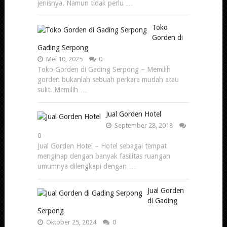
jenisnya. Namun tidak perlu …
Toko
Gorden di
Gading Serpong
Mei 10, 2025
0
Toko Gorden di Gading Serpong – Memilih
gorden bukanlah sebuah perkara mudah atau
sulit. Memilih …
Jual Gorden Hotel
September 28, 2018
0
Jual Gorden Hotel – Hotel sebagai tempat
menginap dengan banyak fasilitas ruangan
umumnya dilengkapi dengan …
Jual Gorden
di Gading
Serpong
Oktober 25, 2024
0