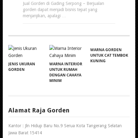
Jual Gorden di Gading Serpong – Berjualan
gorden dapat menjadi bisnis tepat yang
menjanjikan, apalagi …
WARNA GORDEN
UNTUK CAT TEMBOK
KUNING
JENIS UKURAN
WARNA INTERIOR
GORDEN
UNTUK RUMAH
DENGAN CAHAYA
MINIM
Alamat Raja Gorden
Kantor : Jln Hidup Baru No.9 Serua Kota Tangerang Selatan
Jawa Barat 15414