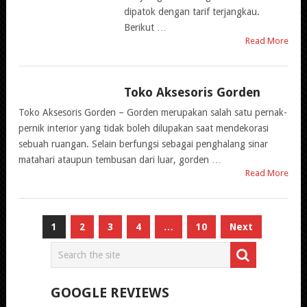
dipatok dengan tarif terjangkau.
Berikut …
Read More
Toko Aksesoris Gorden
TOKO GORDEN
Toko Aksesoris Gorden – Gorden merupakan salah satu pernak-
pernik interior yang tidak boleh dilupakan saat mendekorasi
sebuah ruangan. Selain berfungsi sebagai penghalang sinar
matahari ataupun tembusan dari luar, gorden …
Read More
Paginasi
1
2
3
4
…
10
Next
pos
GOOGLE REVIEWS