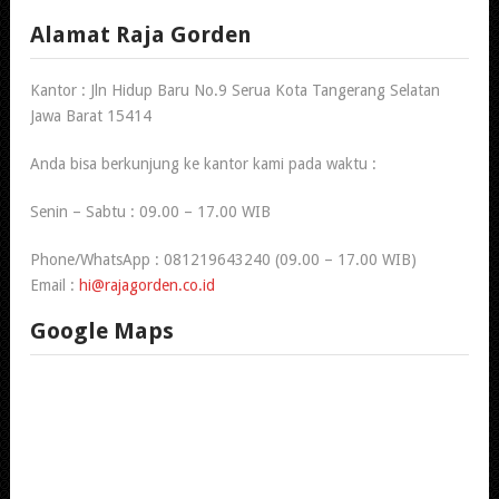
Alamat Raja Gorden
Kantor : Jln Hidup Baru No.9 Serua Kota Tangerang Selatan
Jawa Barat 15414
Anda bisa berkunjung ke kantor kami pada waktu :
Senin – Sabtu : 09.00 – 17.00 WIB
Phone/WhatsApp : 081219643240 (09.00 – 17.00 WIB)
Email :
hi@rajagorden.co.id
Google Maps