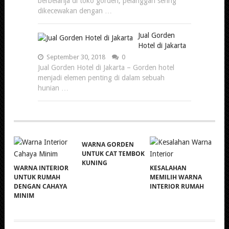
berbelanja di toko gorden, pelanggan sering
dikecewakan dengan …
Jual Gorden
Hotel di Jakarta
September 30, 2018
0
Jual Gorden Hotel di Jakarta – Gorden hotel
menjadi elemen penting di dalam sebuah
hunian …
WARNA GORDEN
UNTUK CAT TEMBOK
KUNING
WARNA INTERIOR
KESALAHAN
UNTUK RUMAH
MEMILIH WARNA
DENGAN CAHAYA
INTERIOR RUMAH
MINIM