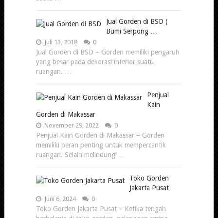
Jual Gorden di BSD (
Bumi Serpong …
Juli 13, 2018
0
Jual Gorden di BSD – Gorden memiliki pengaruh
yang besar pada dekorasi interior suatu
ruangan. …
Penjual
Kain
Gorden di Makassar
November 29, 2022
0
Penjual Kain Gorden di Makassar – Gorden
memiliki peran penting untuk mempercantik
ruangan. Selain melindungi …
Toko Gorden
Jakarta Pusat
Juni 6, 2024
0
Toko Gorden Jakarta Pusat – Ketika tengah