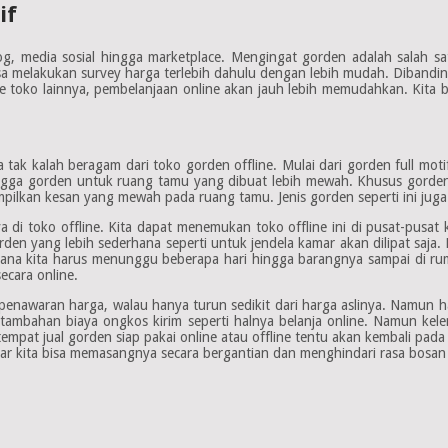
if
 blog, media sosial hingga marketplace. Mengingat gorden adalah salah
bisa melakukan survey harga terlebih dahulu dengan lebih mudah. Dibandi
e toko lainnya, pembelanjaan online akan jauh lebih memudahkan. Kita 
 tak kalah beragam dari toko gorden offline. Mulai dari gorden full motif
ngga gorden untuk ruang tamu yang dibuat lebih mewah. Khusus gorden 
pilkan kesan yang mewah pada ruang tamu. Jenis gorden seperti ini juga y
inya di toko offline. Kita dapat menemukan toko offline ini di pusat-pus
den yang lebih sederhana seperti untuk jendela kamar akan dilipat saja. 
na kita harus menunggu beberapa hari hingga barangnya sampai di ruma
ecara online.
enawaran harga, walau hanya turun sedikit dari harga aslinya. Namun ha
da tambahan biaya ongkos kirim seperti halnya belanja online. Namun kel
mpat jual gorden siap pakai online atau offline tentu akan kembali pad
 agar kita bisa memasangnya secara bergantian dan menghindari rasa bosan 