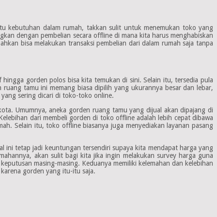
 satu kebutuhan dalam rumah, takkan sulit untuk menemukan toko yang
ngkan dengan pembelian secara offline di mana kita harus menghabiskan
bahkan bisa melakukan transaksi pembelian dari dalam rumah saja tanpa
 hingga gorden polos bisa kita temukan di sini. Selain itu, tersedia pula
ruang tamu ini memang biasa dipilih yang ukurannya besar dan lebar,
ang sering dicari di toko-toko online.
at kota. Umumnya, aneka gorden ruang tamu yang dijual akan dipajang di
Kelebihan dari membeli gorden di toko offline adalah lebih cepat dibawa
h. Selain itu, toko offline biasanya juga menyediakan layanan pasang
l ini tetap jadi keuntungan tersendiri supaya kita mendapat harga yang
emahannya, akan sulit bagi kita jika ingin melakukan survey harga guna
a keputusan masing-masing. Keduanya memiliki kelemahan dan kelebihan
karena gorden yang itu-itu saja.