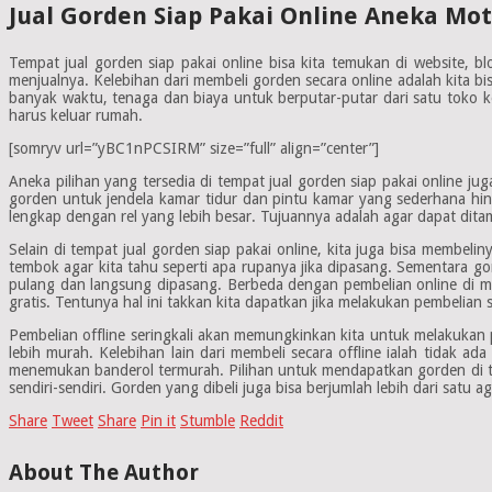
Jual Gorden Siap Pakai Online Aneka Mot
Tempat jual gorden siap pakai online bisa kita temukan di website,
menjualnya. Kelebihan dari membeli gorden secara online adalah kita 
banyak waktu, tenaga dan biaya untuk berputar-putar dari satu toko k
harus keluar rumah.
[somryv url=”yBC1nPCSIRM” size=”full” align=”center”]
Aneka pilihan yang tersedia di tempat jual gorden siap pakai online juga
gorden untuk jendela kamar tidur dan pintu kamar yang sederhana hi
lengkap dengan rel yang lebih besar. Tujuannya adalah agar dapat ditam
Selain di tempat jual gorden siap pakai online, kita juga bisa membel
tembok agar kita tahu seperti apa rupanya jika dipasang. Sementara gor
pulang dan langsung dipasang. Berbeda dengan pembelian online di ma
gratis. Tentunya hal ini takkan kita dapatkan jika melakukan pembelian s
Pembelian offline seringkali akan memungkinkan kita untuk melakukan p
lebih murah. Kelebihan lain dari membeli secara offline ialah tidak a
menemukan banderol termurah. Pilihan untuk mendapatkan gorden di te
sendiri-sendiri. Gorden yang dibeli juga bisa berjumlah lebih dari satu
Share
Tweet
Share
Pin it
Stumble
Reddit
About The Author