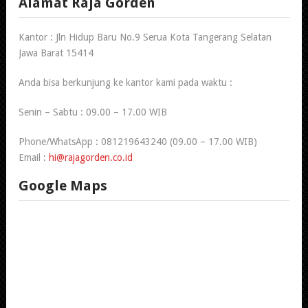
Alamat Raja Gorden
Kantor : Jln Hidup Baru No.9 Serua Kota Tangerang Selatan
Jawa Barat 15414
Anda bisa berkunjung ke kantor kami pada waktu :
Senin – Sabtu : 09.00 – 17.00 WIB
Phone/WhatsApp : 081219643240 (09.00 – 17.00 WIB)
Email :
hi@rajagorden.co.id
Google Maps