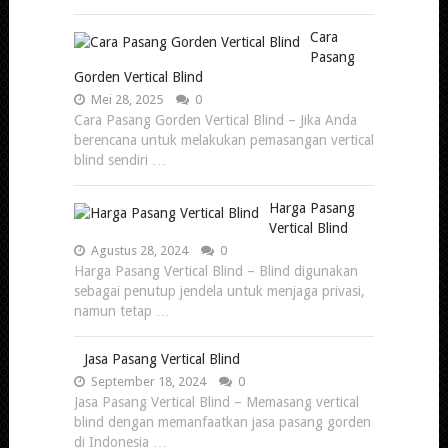
Cara
Pasang
Gorden Vertical Blind
Mei 28, 2025
0
Cara Pasang Gorden Vertical Blind – Jika Anda
berencana untuk melakukan pemasangan vertical
blind sendiri …
Harga Pasang
Vertical Blind
Agustus 28, 2024
0
Harga Pasang Vertical Blind – Blind digunakan
sebagai penutup jendela untuk menjaga privasi,
namun tetap …
Jasa Pasang Vertical Blind
September 18, 2024
0
Jasa Pasang Vertical Blind – Memasang vertical
blind dengan memanfaatkan jasa pasang gorden
di Indonesia …