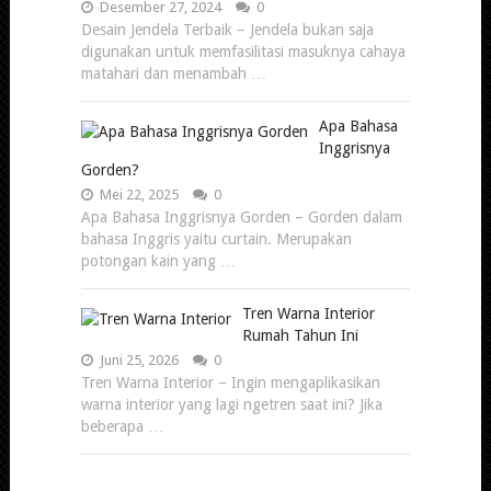
Desember 27, 2024
0
Desain Jendela Terbaik – Jendela bukan saja
digunakan untuk memfasilitasi masuknya cahaya
matahari dan menambah …
Apa Bahasa
Inggrisnya
Gorden?
Mei 22, 2025
0
Apa Bahasa Inggrisnya Gorden – Gorden dalam
bahasa Inggris yaitu curtain. Merupakan
potongan kain yang …
Tren Warna Interior
Rumah Tahun Ini
Juni 25, 2026
0
Tren Warna Interior – Ingin mengaplikasikan
warna interior yang lagi ngetren saat ini? Jika
beberapa …