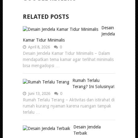
RELATED POSTS
Desain
Jendela
Kamar Tidur Minimalis
April 8, 2026
0
Desain Jendela Kamar Tidur Minimalis – Dalam
mendapatkan tema kamar agar terlihat minimalis
bisa mengadopsi …
Rumah Terlalu
Terang? Ini Solusinya!
Juni 13, 2026
0
Rumah Terlalu Terang – Aktivitas dan istirahat di
rumah kurang nyaman karena ruangan tampak
terlalu …
Desain Jendela
Terbaik