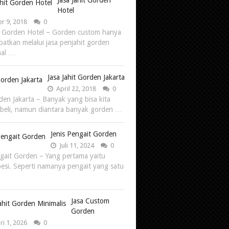
Jasa Jahit Gorden
Hotel
r 9, 2018
0
it Gorden Hotel – Gorden custom hanya
patkan melalui jasa penjahit gorden
nal …
Jasa Jahit Gorden Jakarta
April 22, 2018
0
rden Jakarta – Banyak yang bisa kita
n beli, namun diantara banyak gorden …
Jenis Pengait Gorden
Juli 11, 2024
0
ngait Gorden – Yang pertama yaitu
besi. Seperti namanya pengait yang satu
Jasa Custom
Gorden
ri 1, 2026
0