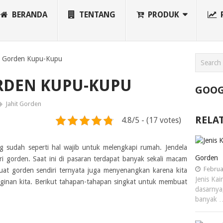
BERANDA
TENTANG
PRODUK
it Gorden Kupu-Kupu
ORDEN KUPU-KUPU
GOOG
Jahit Gorden
RELA
4.8/5 - (17 votes)
sudah seperti hal wajib untuk melengkapi rumah. Jendela
Gorden
ri gorden. Saat ini di pasaran terdapat banyak sekali macam
Februa
at gorden sendiri ternyata juga menyenangkan karena kita
Jenis Ka
ginan kita. Berikut tahapan-tahapan singkat untuk membuat
dasarnya
banyak 