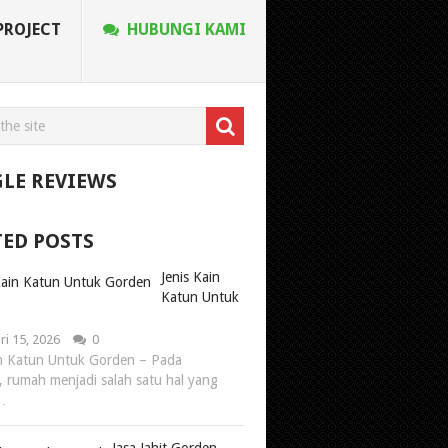
PROJECT
HUBUNGI KAMI
LE REVIEWS
TED POSTS
Jenis Kain
Katun Untuk
ri 15, 2026
0
in Katun Untuk Gorden – Pada
, rumah menjadi salah satu hal yang
…