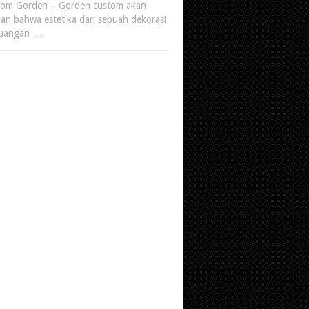
tom Gorden – Gorden custom akan
an bahwa estetika dari sebuah dekorasi
 ruangan …