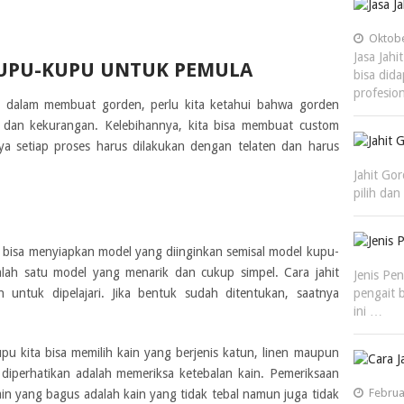
Oktobe
Jasa Jah
KUPU-KUPU UNTUK PEMULA
bisa dida
profesio
h dalam membuat gorden, perlu kita ketahui bahwa gorden
an dan kekurangan. Kelebihannya, kita bisa membuat custom
a setiap proses harus dilakukan dengan telaten dan harus
Jahit Go
pilih da
a bisa menyiapkan model yang diinginkan semisal model kupu-
ah satu model yang menarik dan cukup simpel. Cara jahit
Jenis Pe
ntuk dipelajari. Jika bentuk sudah ditentukan, saatnya
pengait 
ini …
 kita bisa memilih kain yang berjenis katun, linen maupun
 diperhatikan adalah memeriksa ketebalan kain. Pemeriksaan
Februa
ain yang bagus adalah kain yang tidak tebal namun juga tidak