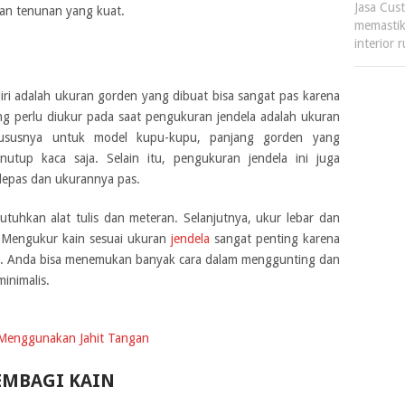
Jasa Cus
gan tenunan yang kuat.
memastik
interior
i adalah ukuran gorden yang dibuat bisa sangat pas karena
ng perlu diukur pada saat pengukuran jendela adalah ukuran
hususnya untuk model kupu-kupu, panjang gorden yang
utup kaca saja. Selain itu, pengukuran jendela ini juga
lepas dan ukurannya pas.
hkan alat tulis dan meteran. Selanjutnya, ukur lebar dan
. Mengukur kain sesuai ukuran
jendela
sangat penting karena
etris. Anda bisa menemukan banyak cara dalam menggunting dan
minimalis.
s Menggunakan Jahit Tangan
EMBAGI KAIN