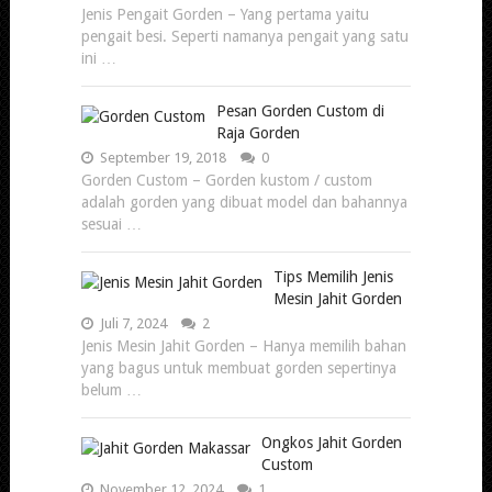
Jenis Pengait Gorden – Yang pertama yaitu
pengait besi. Seperti namanya pengait yang satu
ini …
Pesan Gorden Custom di
Raja Gorden
September 19, 2018
0
Gorden Custom – Gorden kustom / custom
adalah gorden yang dibuat model dan bahannya
sesuai …
Tips Memilih Jenis
Mesin Jahit Gorden
Juli 7, 2024
2
Jenis Mesin Jahit Gorden – Hanya memilih bahan
yang bagus untuk membuat gorden sepertinya
belum …
Ongkos Jahit Gorden
Custom
November 12, 2024
1