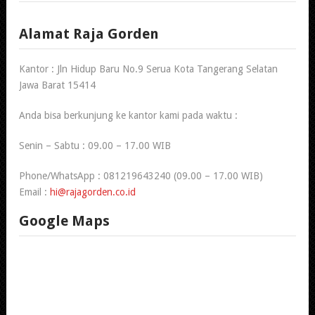
Alamat Raja Gorden
Kantor : Jln Hidup Baru No.9 Serua Kota Tangerang Selatan
Jawa Barat 15414
Anda bisa berkunjung ke kantor kami pada waktu :
Senin – Sabtu : 09.00 – 17.00 WIB
Phone/WhatsApp : 081219643240 (09.00 – 17.00 WIB)
Email :
hi@rajagorden.co.id
Google Maps