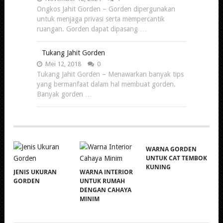
Ongkos Jahit Gorden – Gorden dipergunakan
untuk menjaga privasi serta mempercantik
ruangan. Gorden dapat dipasang …
Tukang Jahit Gorden
Mei 12, 2018
0
Tukang Jahit Gorden – Menawarkan banyak tips
yang bermanfaat dalam hal membuat gorden.
Banyak gorden …
WARNA GORDEN
UNTUK CAT TEMBOK
KUNING
JENIS UKURAN
WARNA INTERIOR
GORDEN
UNTUK RUMAH
DENGAN CAHAYA
MINIM