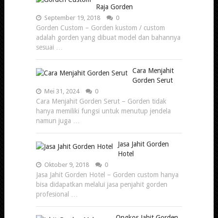
Raja Gorden
September 19, 2018
0
Gorden Custom – Gorden kustom / custom
adalah gorden yang dibuat model dan bahannya
sesuai …
Cara Menjahit
Gorden Serut
Mei 31, 2024
0
Cara Menjahit Gorden Serut – Gorden tidak
hanya memiliki fungsi untuk menutup jendela
namun juga …
Jasa Jahit Gorden
Hotel
Oktober 9, 2018
0
Jasa Jahit Gorden Hotel – Gorden custom hanya
bisa didapatkan melalui jasa penjahit gorden
profesional …
Ongkos Jahit Gorden