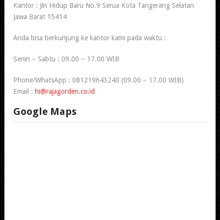
Kantor : Jln Hidup Baru No.9 Serua Kota Tangerang Selatan
Jawa Barat 15414
Anda bisa berkunjung ke kantor kami pada waktu :
Senin – Sabtu : 09.00 – 17.00 WIB
Phone/WhatsApp : 081219643240 (09.00 – 17.00 WIB)
Email :
hi@rajagorden.co.id
Google Maps