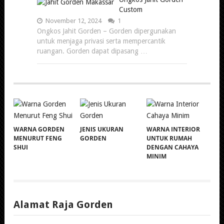
Custom
November 12, 2024
1
Ongkos Jahit Gorden – Gorden dipergunakan
untuk menjaga privasi serta mempercantik
ruangan. Gorden dapat dipasang …
WARNA GORDEN
JENIS UKURAN
WARNA INTERIOR
MENURUT FENG
GORDEN
UNTUK RUMAH
SHUI
DENGAN CAHAYA
MINIM
Alamat Raja Gorden