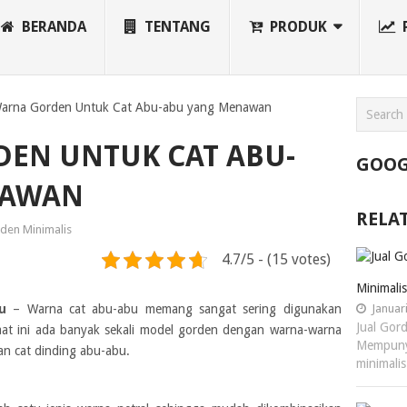
BERANDA
TENTANG
PRODUK
arna Gorden Untuk Cat Abu-abu yang Menawan
DEN UNTUK CAT ABU-
GOOG
NAWAN
RELA
den Minimalis
4.7/5 - (15 votes)
Minimali
u
– Warna cat abu-abu memang sangat sering digunakan
Januari
Jual Gor
Saat ini ada banyak sekali model gorden dengan warna-warna
Mempuny
n cat dinding abu-abu.
minimali