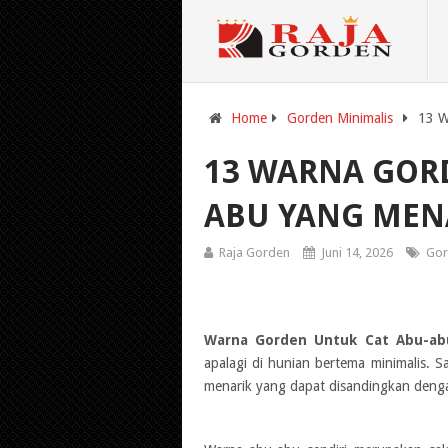
Home
Gorden Minimalis
13 W
13 WARNA GOR
ABU YANG ME
Raja Gorden
Juni 14, 2026
Gor
Warna Gorden Untuk Cat Abu-ab
apalagi di hunian bertema minimalis. 
menarik yang dapat disandingkan denga