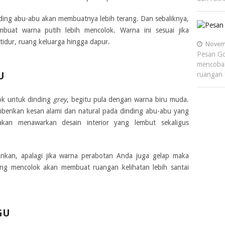
ing abu-abu akan membuatnya lebih terang. Dan sebaliknya,
uat warna putih lebih mencolok. Warna ini sesuai jika
tidur, ruang keluarga hingga dapur.
Novemb
Pesan Go
mencoba
U
ruangan 
cok untuk dinding
grey
, begitu pula dengan warna biru muda.
berikan kesan alami dan natural pada dinding abu-abu yang
akan menawarkan desain interior yang lembut sekaligus
ankan, apalagi jika warna perabotan Anda juga gelap maka
ang mencolok akan membuat ruangan kelihatan lebih santai
GU