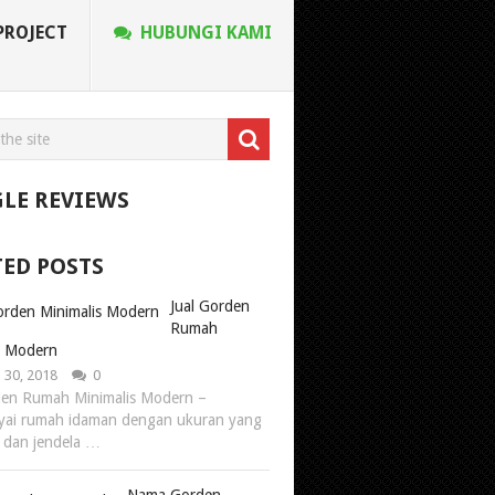
PROJECT
HUBUNGI KAMI
LE REVIEWS
TED POSTS
Jual Gorden
Rumah
s Modern
 30, 2018
0
den Rumah Minimalis Modern –
ai rumah idaman dengan ukuran yang
s dan jendela …