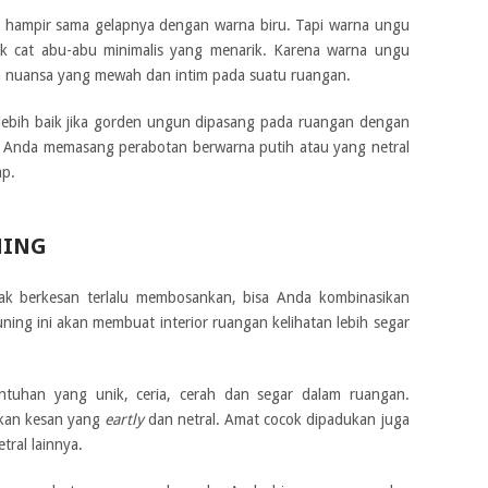
ampir sama gelapnya dengan warna biru. Tapi warna ungu
uk cat abu-abu minimalis yang menarik. Karena warna ungu
nuansa yang mewah dan intim pada suatu ruangan.
n lebih baik jika gorden ungun dipasang pada ruangan dengan
a Anda memasang perabotan berwarna putih atau yang netral
ap.
NING
dak berkesan terlalu membosankan, bisa Anda kombinasikan
ning ini akan membuat interior ruangan kelihatan lebih segar
tuhan yang unik, ceria, cerah dan segar dalam ruangan.
ikan kesan yang
eartly
dan netral. Amat cocok dipadukan juga
ral lainnya.