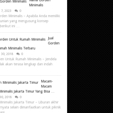
Nama Gorden
Minimalis
 7, 2023
0
den Minimalis – Apabila Anda memiliki
hunian yang mengusung konsep
berikut ini …
Jual
Gorden
mah Minimalis Terbaru
 30, 2018
0
den Untuk Rumah Minimalis – Jendela
dak akan terasa lengkap dan indah
Macam-
Macam
inimalis Jakarta Timur Yang Bisa …
30, 2018
0
inimalis Jakarta Timur – Liburan akhir
rnyata selain dimanfaatkan untuk piknik
easi …