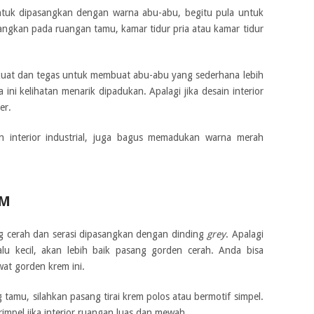
ntuk dipasangkan dengan warna abu-abu, begitu pula untuk
sangkan pada ruangan tamu, kamar tidur pria atau kamar tidur
kuat dan tegas untuk membuat abu-abu yang sederhana lebih
ini kelihatan menarik dipadukan. Apalagi jika desain interior
er.
n interior industrial, juga bagus memadukan warna merah
EM
g cerah dan serasi dipasangkan dengan dinding
grey
. Apalagi
lu kecil, akan lebih baik pasang gorden cerah. Anda bisa
t gorden krem ini.
tamu, silahkan pasang tirai krem polos atau bermotif simpel.
pel jika interior ruangan luas dan mewah.