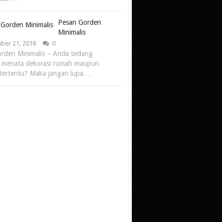
Pesan Gorden
Minimalis
er 21, 2018
0
rden Minimalis – Anda sedang
 menata dekorasi rumah maupun
tertentu? Maka jangan lupa …