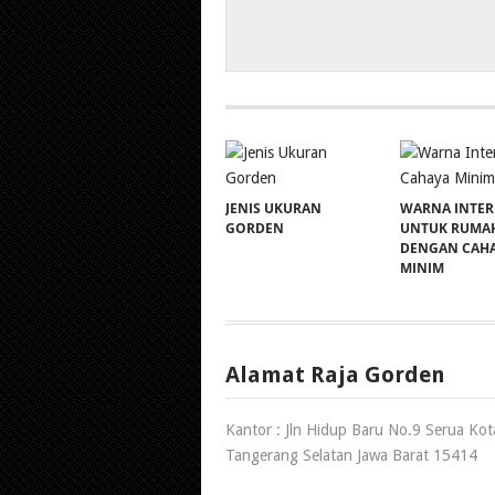
JENIS UKURAN
WARNA INTER
GORDEN
UNTUK RUMA
DENGAN CAH
MINIM
Alamat Raja Gorden
Kantor : Jln Hidup Baru No.9 Serua Kot
Tangerang Selatan Jawa Barat 15414