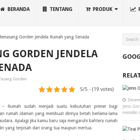
BERANDA
TENTANG
PRODUK
Memasang Gorden Jendela Rumah yang Senada
G GORDEN JENDELA
GOOG
ENADA
RELA
Pasang Gorden
5/5 - (19 votes)
Desemb
– Rumah sudah menjadi suatu kebutuhan primer bagi
Jenis Go
memiliki
kan rumah idaman yang membuat dirinya betah berlama-lama
audara. Apalagi jika kamu baru saja mengaruhi bahtera rumah
ri yang terpisah dari orang tua maupun mertua.