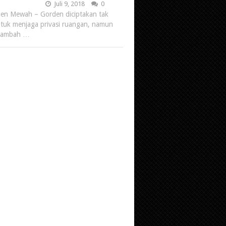
Juli 9, 2018
0
den Mewah – Gorden diciptakan tak
tuk menjaga privasi ruangan, namun
nambah …