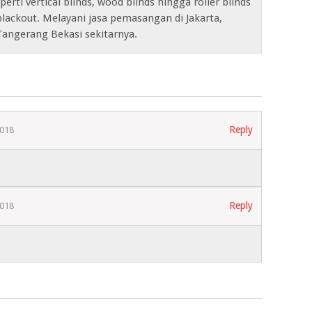
erti vertical blinds, wood blinds hingga roller blinds
lackout. Melayani jasa pemasangan di Jakarta,
Tangerang Bekasi sekitarnya.
Reply
2018
Reply
2018