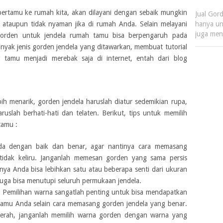
 bertamu ke rumah kita, akan dilayani dengan sebaik mungkin
Jual Gor
 ataupun tidak nyaman jika di rumah Anda. Selain melayani
hanya un
juga me
gorden untuk jendela rumah tamu bisa berpengaruh pada
ak jenis gorden jendela yang ditawarkan, membuat tutorial
tamu menjadi merebak saja di internet, entah dari blog
ih menarik, gorden jendela haruslah diatur sedemikian rupa,
uslah berhati-hati dan telaten. Berikut, tips untuk memilih
tamu :
da dengan baik dan benar, agar nantinya cara memasang
tidak keliru. Janganlah memesan gorden yang sama persis
ya Anda bisa lebihkan satu atau beberapa senti dari ukuran
 juga bisa menutupi seluruh permukaan jendela.
. Pemilihan warna sangatlah penting untuk bisa mendapatkan
 tamu Anda selain cara memasang gorden jendela yang benar.
erah, janganlah memilih warna gorden dengan warna yang