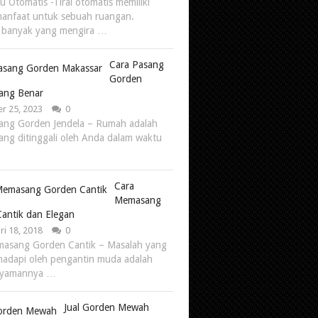
tu Otomatis -Tirai otomatis memiliki
anfaat untuk sebuah ruangan.
 banyak yang mengira …
Cara Pasang
Gorden
Yang Benar
r 25, 2023
0
ang Gorden Jendela – Rumah adalah
ang ditinggali oleh Anda dalam waktu
Cara
Memasang
antik dan Elegan
ri 18, 2018
0
asang Gorden Cantik – Masalah yang
ihadapi oleh pengantin muda adalah
nyamannya …
Jual Gorden Mewah