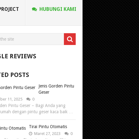
PROJECT
HUBUNGI KAMI
LE REVIEWS
TED POSTS
Jenis Gorden Pintu
Geser
er 11, 2025
0
rden Pintu Geser – Bagi Anda yang
 rumah dengan pintu geser kaca baik …
Tirai Pintu Otomatis
Maret 27, 2023
0