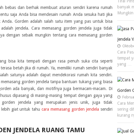
Tirai Pin
banyak m
udah bebas dan berhak membuat aturan sendiri karena rumah
Mungkin
n tentu saja Anda bisa mendesain rumah Anda sesuka hati jika
k Anda. Gorden adalah salah satu item yang pas untuk bisa
adalah jendela. Cara memasang gorden jendela juga tidak
minya dengan sebaik mungkin tentang cara memasang gorden
Jendela 
Oktobe
Cara Pas
tempat y
 bisa kita tempati dengan rasa penuh suka cita seperti
yang …
erasa betah jika di rumah. Ya, memiliki rumah sendiri banyak
alah satunya adalah dapat mendekorasi rumah kita sendiri.
 memasang gorden jendela tanpa bantuan tukang yang biasa
 gorden ada banyak, dan motifnya juga bermacam-macam. Di
Gorden C
 khusus dipasang di masing-masing tempat dengan gaya yang
Februa
 gorden jendela yang merupakan jenis unik, juga tidak
Cara Mem
 lebih giat untuk tahu
cara memasang gorden jendela
sendiri
sering d
kurang 
EN JENDELA RUANG TAMU