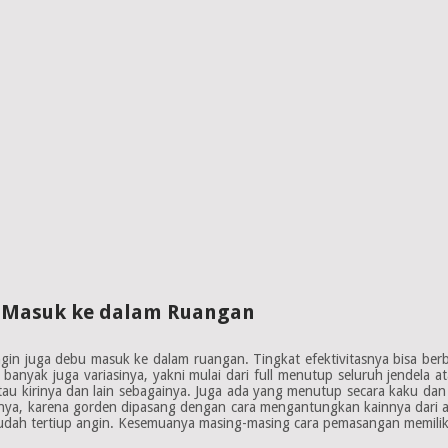
u Masuk ke dalam Ruangan
ngin juga debu masuk ke dalam ruangan. Tingkat efektivitasnya bisa ber
nyak juga variasinya, yakni mulai dari full menutup seluruh jendela 
an atau kirinya dan lain sebagainya. Juga ada yang menutup secara kaku d
nya, karena gorden dipasang dengan cara mengantungkan kainnya dari at
udah tertiup angin. Kesemuanya masing-masing cara pemasangan memili