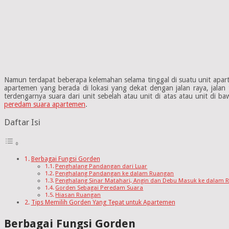
Namun terdapat beberapa kelemahan selama tinggal di suatu unit aparte
apartemen yang berada di lokasi yang dekat dengan jalan raya, jalan 
terdengarnya suara dari unit sebelah atau unit di atas atau unit di
peredam suara apartemen
.
Daftar Isi
Berbagai Fungsi Gorden
Penghalang Pandangan dari Luar
Penghalang Pandangan ke dalam Ruangan
Penghalang Sinar Matahari, Angin dan Debu Masuk ke dalam 
Gorden Sebagai Peredam Suara
Hiasan Ruangan
Tips Memilih Gorden Yang Tepat untuk Apartemen
Berbagai Fungsi Gorden