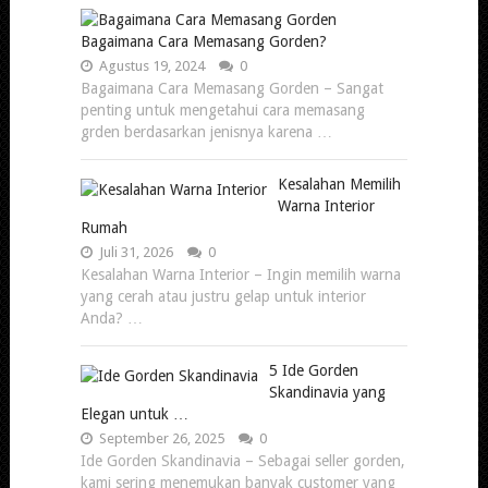
Bagaimana Cara Memasang Gorden?
Agustus 19, 2024
0
Bagaimana Cara Memasang Gorden – Sangat
penting untuk mengetahui cara memasang
grden berdasarkan jenisnya karena …
Kesalahan Memilih
Warna Interior
Rumah
Juli 31, 2026
0
Kesalahan Warna Interior – Ingin memilih warna
yang cerah atau justru gelap untuk interior
Anda? …
5 Ide Gorden
Skandinavia yang
Elegan untuk …
September 26, 2025
0
Ide Gorden Skandinavia – Sebagai seller gorden,
kami sering menemukan banyak customer yang