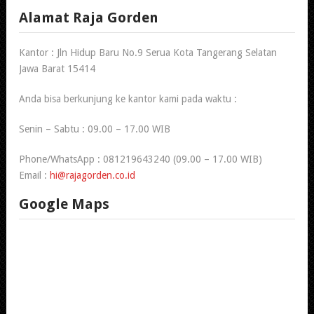
Alamat Raja Gorden
Kantor : Jln Hidup Baru No.9 Serua Kota Tangerang Selatan
Jawa Barat 15414
Anda bisa berkunjung ke kantor kami pada waktu :
Senin – Sabtu : 09.00 – 17.00 WIB
Phone/WhatsApp : 081219643240 (09.00 – 17.00 WIB)
Email :
hi@rajagorden.co.id
Google Maps