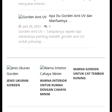
menyukai interior …
Apa Itu Gorden Anti UV dan
Manfaatnya …
Juni 26, 2025
0
Gorden Anti UV – Tampaknya sepele tapi
sebetulnya penting memilih gorden anti UV
untuk penutup …
WARNA GORDEN
UNTUK CAT TEMBOK
KUNING
JENIS UKURAN
WARNA INTERIOR
GORDEN
UNTUK RUMAH
DENGAN CAHAYA
MINIM