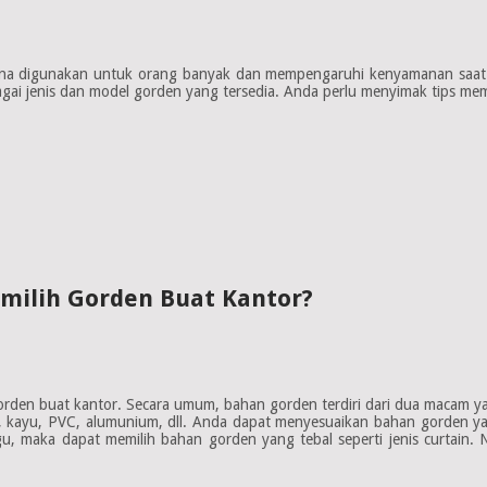
na digunakan untuk orang banyak dan mempengaruhi kenyamanan saat 
ai jenis dan model gorden yang tersedia. Anda perlu menyimak tips memili
milih Gorden Buat Kantor?
den buat kantor. Secara umum, bahan gorden terdiri dari dua macam yait
bu, kayu, PVC, alumunium, dll. Anda dapat menyesuaikan bahan gorden y
ggu, maka dapat memilih bahan gorden yang tebal seperti jenis curtain