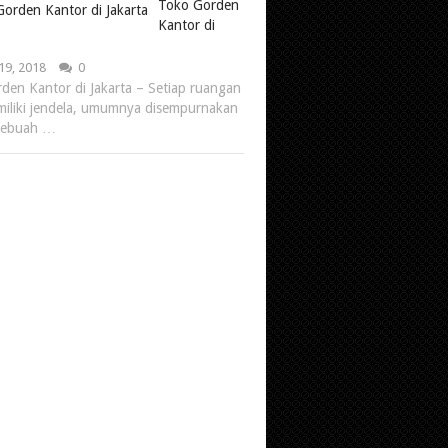
Toko Gorden
Kantor di
19, 2018
0
den Kantor di Jakarta – Setiap ruangan
iliki jendela, umumnya disempurnakan
sebuah …