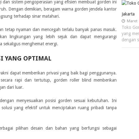
gi dan sistem pengoperasian yang efisien membuat gorden ini
ruh. Dengan demikian, beragam warna gorden jendela kantor
Jakarta
gsung terhadap sinar matahari.
Maret 
Toko Gor
an tetap nyaman dan mencegah terlalu banyak panas masuk.
yang mem
ptakan lingkungan yang lebih sejuk dan dapat mengurangi
dengan 
 sekaligus menghemat energi.
I YANG OPTIMAL
yakni dapat memberikan privasi yang baik bagi penggunanya.
ecara rapi dan tertutup, gorden roller blind memberikan
n dari luar.
 dengan menyesuaikan posisi gorden sesuai kebutuhan. Ini
i solusi yang efektif untuk menciptakan ruang pribadi tanpa
berbagai pilihan desain dan bahan yang berfungsi sebagai