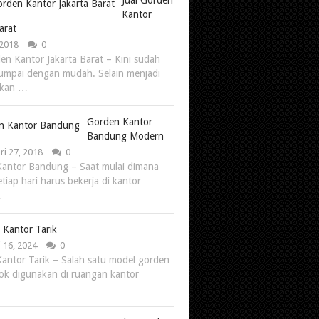
Jual Gorden
Kantor
arat
 2018
0
den Kantor Jakarta Barat – Kini sudah
jumpai dengan mudah. Selain menjadi
sikan …
Gorden Kantor
Bandung Modern
ri 27, 2018
0
antor Bandung – Saat mulai dimana
tiap hari harus bekerja di kantor
…
 Kantor Tarik
 16, 2024
0
antor Tarik – Salah satu model gorden
ok digunakan di ruangan kantor