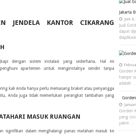
Jakarta B
Juni 4,
N JENDELA KANTOR CIKARANG
Jual Gor
dapat di
diaplika
AH
gkapi dengan sistem instalasi yang sederhana. Hal ini
Februa
enghuni apartemen untuk menginstalnya sendiri tanpa
Gorden K
hampir se
adalah 
sering kali Anda hanya perlu memasang braket atau penyangga
in itu, Anda juga tidak memerlukan perangkat tambahan yang
Gorden
Januari
Gorden K
ATAHARI MASUK RUANGAN
yang coc
yakni …
lan signifikan dalam menghalangi panas matahari masuk ke