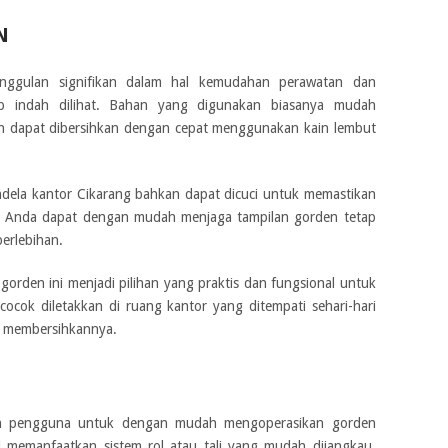
N
unggulan signifikan dalam hal kemudahan perawatan dan
tap indah dilihat. Bahan yang digunakan biasanya mudah
an dapat dibersihkan dengan cepat menggunakan kain lembut
jendela kantor Cikarang bahkan dapat dicuci untuk memastikan
, Anda dapat dengan mudah menjaga tampilan gorden tetap
erlebihan.
rden ini menjadi pilihan yang praktis dan fungsional untuk
cocok diletakkan di ruang kantor yang ditempati sehari-hari
uk membersihkannya.
n pengguna untuk dengan mudah mengoperasikan gorden
ini memanfaatkan sistem rol atau tali yang mudah dijangkau.