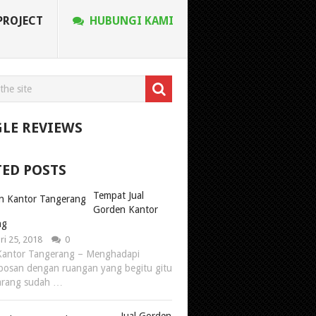
PROJECT
HUBUNGI KAMI
LE REVIEWS
TED POSTS
Tempat Jual
Gorden Kantor
ng
ri 25, 2018
0
Kantor Tangerang – Menghadapi
bosan dengan ruangan yang begitu gitu
karang sudah …