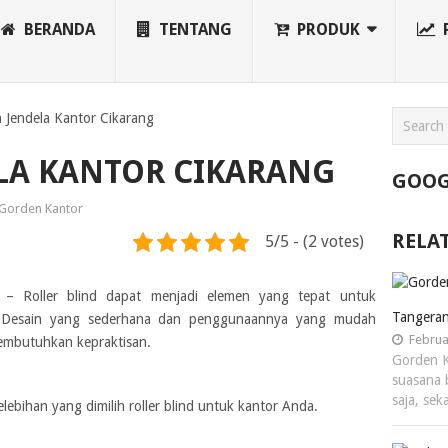
BERANDA
TENTANG
PRODUK
 Jendela Kantor Cikarang
LA KANTOR CIKARANG
GOOG
Gorden Kantor
RELA
5/5 - (2 votes)
– Roller blind dapat menjadi elemen yang tepat untuk
Tangera
r. Desain yang sederhana dan penggunaannya yang mudah
Februa
embutuhkan kepraktisan.
Gorden 
suasana 
saja, se
lebihan yang dimilih roller blind untuk kantor Anda.