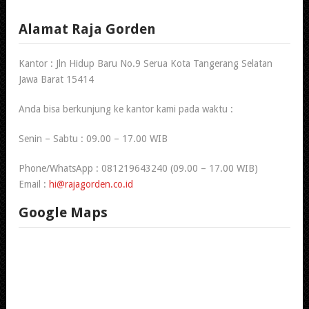
Alamat Raja Gorden
Kantor : Jln Hidup Baru No.9 Serua Kota Tangerang Selatan
Jawa Barat 15414
Anda bisa berkunjung ke kantor kami pada waktu :
Senin – Sabtu : 09.00 – 17.00 WIB
Phone/WhatsApp : 081219643240 (09.00 – 17.00 WIB)
Email :
hi@rajagorden.co.id
Google Maps