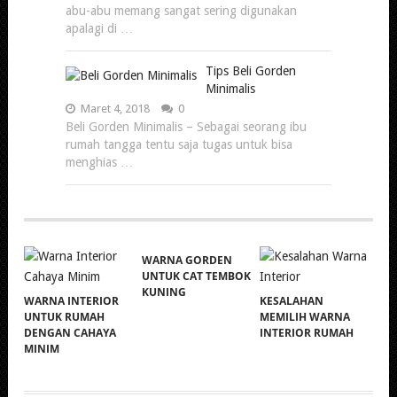
abu-abu memang sangat sering digunakan
apalagi di …
Tips Beli Gorden
Minimalis
Maret 4, 2018
0
Beli Gorden Minimalis – Sebagai seorang ibu
rumah tangga tentu saja tugas untuk bisa
menghias …
WARNA GORDEN
UNTUK CAT TEMBOK
KUNING
WARNA INTERIOR
KESALAHAN
UNTUK RUMAH
MEMILIH WARNA
DENGAN CAHAYA
INTERIOR RUMAH
MINIM