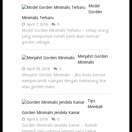
Model
Gorden
Minimalis Terbaru
April 7, 2018
0
Model Gorden Minimalis Terbaru – Setiap orang
yang mempunyai rumah pasti akan mencari
gorden sebagai …
Menjahit Gorden
Minimalis
April 20, 2018
0
Menjahit Gorden Minimalis – Jika Anda berniat
mempercantik ruangan dengan memasang tirai
atau gorden maka …
Tips
Membeli
Gorden Minimalis Jendela Kamar
April 3, 2018
0
Gorden Minimalis Jendela Kamar – Rumah
menjadi satu-satunya tempat yang paling