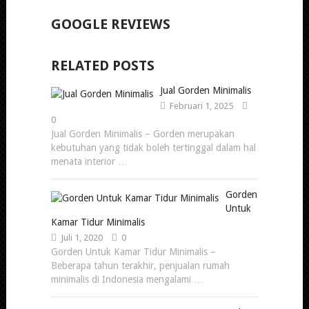
GOOGLE REVIEWS
RELATED POSTS
Jual Gorden Minimalis
Februari 1, 2025
0
Jual Gorden Minimalis – Gorden merupakan
kebutuhan yang tidak boleh tertinggal dalam hal
menata interior …
Gorden
Untuk
Kamar Tidur Minimalis
Juli 1, 2020
0
Gorden Untuk Kamar Tidur Minimalis –
Beberapa tahun terakhir, penjualan rumah
minimalis di Indonesia mengalami …