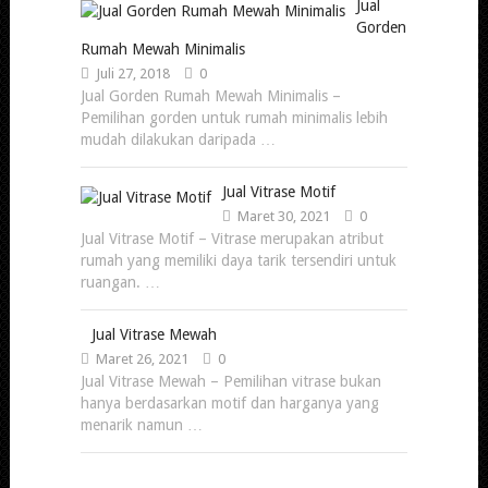
Jual
Gorden
Rumah Mewah Minimalis
Juli 27, 2018
0
Jual Gorden Rumah Mewah Minimalis –
Pemilihan gorden untuk rumah minimalis lebih
mudah dilakukan daripada …
Jual Vitrase Motif
Maret 30, 2021
0
Jual Vitrase Motif – Vitrase merupakan atribut
rumah yang memiliki daya tarik tersendiri untuk
ruangan. …
Jual Vitrase Mewah
Maret 26, 2021
0
Jual Vitrase Mewah – Pemilihan vitrase bukan
hanya berdasarkan motif dan harganya yang
menarik namun …