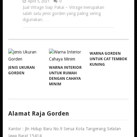
April 5, 2021
0
Jual Vitrage Siap Pakai – Vitrage merupakan
salah satu jenis gorden yang paling sering
digunakan. …
WARNA GORDEN
UNTUK CAT TEMBOK
KUNING
JENIS UKURAN
WARNA INTERIOR
GORDEN
UNTUK RUMAH
DENGAN CAHAYA
MINIM
Alamat Raja Gorden
Kantor : Jln Hidup Baru No.9 Serua Kota Tangerang Selatan
Jawa Barat 15414