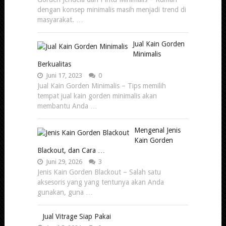
dengan konsep minimalis masih menjadi trend di
masyarakat. …
Jual Kain Gorden
Minimalis
Berkualitas
Juni 17, 2023
0
Jual Kain Gorden Minimalis – Tips memilih
tempat jual kain gorden minimalis akan
membantu Anda …
Mengenal Jenis
Kain Gorden
Blackout, dan Cara …
Juni 29, 2026
3
Jenis Kain Gorden Blackout – Salah satu
aksesoris yang yang tentunya akan Anda
gunakan, guna …
Jual Vitrage Siap Pakai